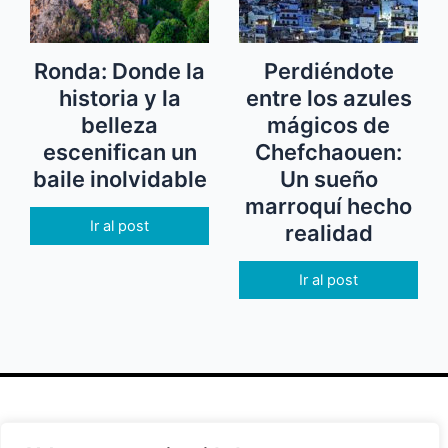
Ronda: Donde la
Perdiéndote
historia y la
entre los azules
belleza
mágicos de
escenifican un
Chefchaouen:
baile inolvidable
Un sueño
marroquí hecho
Ir al post
realidad
Ir al post
Secciones
Políticas
Síguenos