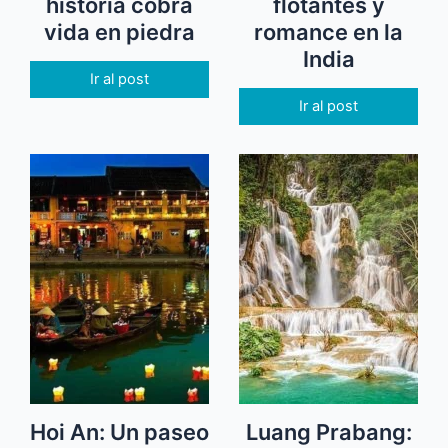
historia cobra
flotantes y
vida en piedra
romance en la
India
Ir al post
Ir al post
Hoi An: Un paseo
Luang Prabang: