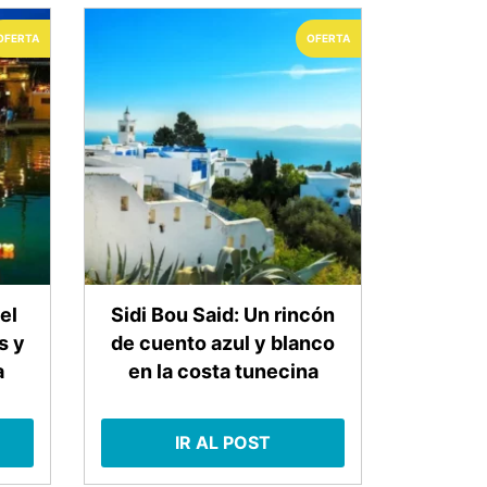
OFERTA
OFERTA
el
Sidi Bou Said: Un rincón
s y
de cuento azul y blanco
a
en la costa tunecina
IR AL POST