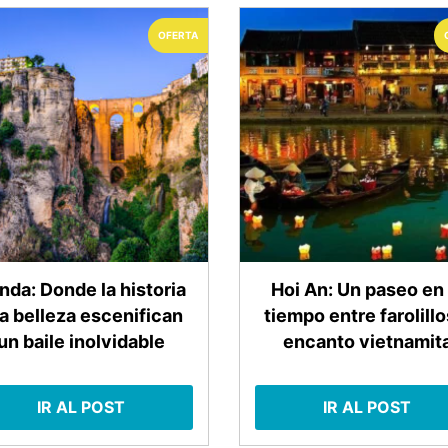
OFERTA
nda: Donde la historia
Hoi An: Un paseo en 
la belleza escenifican
tiempo entre farolillo
un baile inolvidable
encanto vietnamit
IR AL POST
IR AL POST