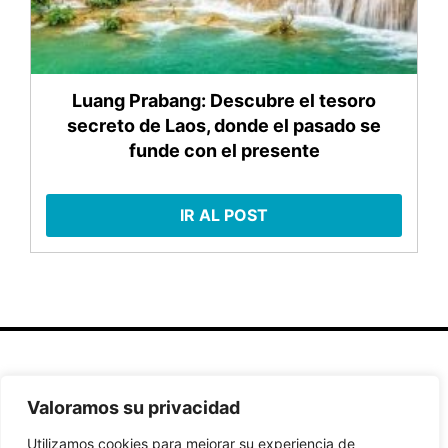
Luang Prabang: Descubre el tesoro
secreto de Laos, donde el pasado se
funde con el presente
IR AL POST
Secciones
Políticas
Síguenos
Valoramos su privacidad
Home
Política de
Facebook
Utilizamos cookies para mejorar su experiencia de
Buscador de
cookies
Instagram