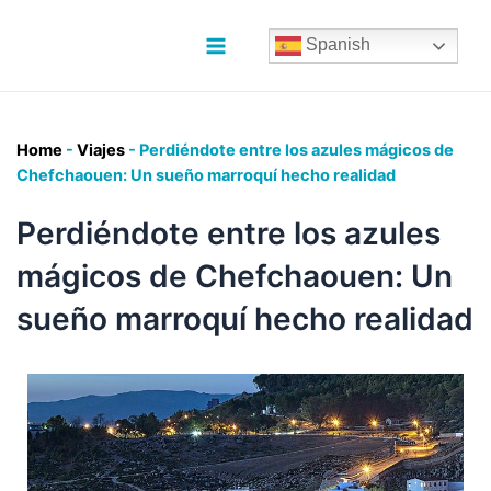
Ir
al
Spanish
contenido
Main
Menu
Home
-
Viajes
-
Perdiéndote entre los azules mágicos de
Chefchaouen: Un sueño marroquí hecho realidad
Perdiéndote entre los azules
mágicos de Chefchaouen: Un
sueño marroquí hecho realidad