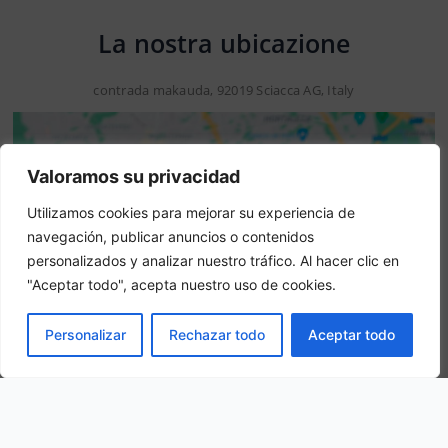
La nostra ubicazione
contrada makauda, 92019 Sciacca AG, Italy
Valoramos su privacidad
Utilizamos cookies para mejorar su experiencia de
navegación, publicar anuncios o contenidos
personalizados y analizar nuestro tráfico. Al hacer clic en
"Aceptar todo", acepta nuestro uso de cookies.
Attenzione: questo non è un sito ufficiale. Questo sito
PRENOTA
Personalizar
Rechazar todo
Aceptar todo
contiene informazioni sull hotel e offre un servizio di
prenotazione online.
Siete il proprietario di questo sito web?
–
Prenota ora