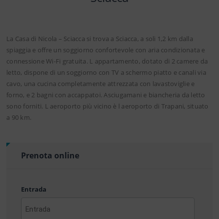
La Casa di Nicola – Sciacca si trova a Sciacca, a soli 1,2 km dalla
spiaggia e offre un soggiorno confortevole con aria condizionata e
connessione Wi-Fi gratuita. L appartamento, dotato di 2 camere da
letto, dispone di un soggiorno con TV a schermo piatto e canali via
cavo, una cucina completamente attrezzata con lavastoviglie e
forno, e 2 bagni con accappatoi. Asciugamani e biancheria da letto
sono forniti. L aeroporto più vicino è l aeroporto di Trapani, situato
a 90 km.
Prenota online
Entrada
AAAA