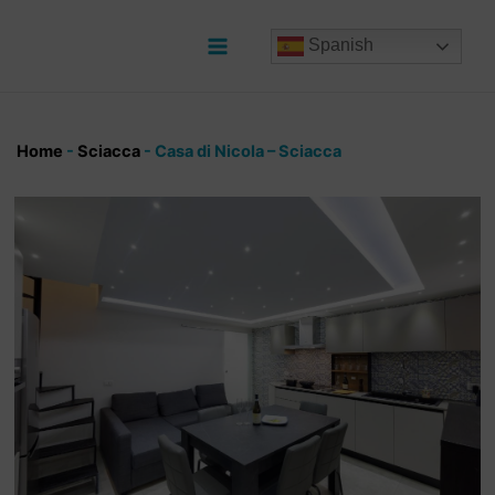
Ir
al
Spanish
contenido
Main
Menu
Home
-
Sciacca
-
Casa di Nicola – Sciacca