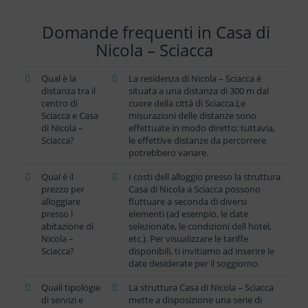
Domande frequenti in Casa di
Nicola – Sciacca
Qual è la
La residenza di Nicola – Sciacca è
distanza tra il
situata a una distanza di 300 m dal
centro di
cuore della città di Sciacca.Le
Sciacca e Casa
misurazioni delle distanze sono
di Nicola –
effettuate in modo diretto; tuttavia,
Sciacca?
le effettive distanze da percorrere
potrebbero variare.
Qual è il
I costi dell alloggio presso la struttura
prezzo per
Casa di Nicola a Sciacca possono
alloggiare
fluttuare a seconda di diversi
presso l
elementi (ad esempio, le date
abitazione di
selezionate, le condizioni dell hotel,
Nicola –
etc.). Per visualizzare le tariffe
Sciacca?
disponibili, ti invitiamo ad inserire le
date desiderate per il soggiorno.
Quali tipologie
La struttura Casa di Nicola – Sciacca
di servizi e
mette a disposizione una serie di