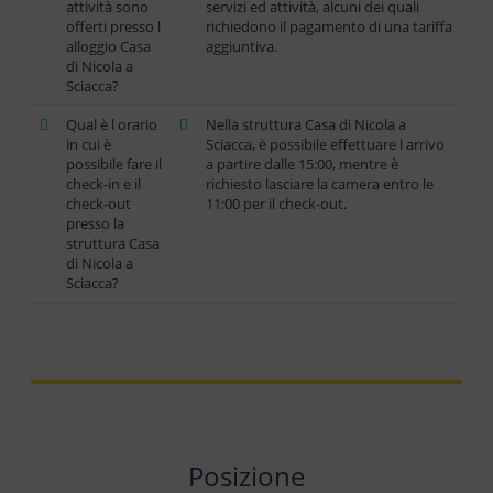
attività sono
servizi ed attività, alcuni dei quali
offerti presso l
richiedono il pagamento di una tariffa
alloggio Casa
aggiuntiva.
di Nicola a
Sciacca?
Qual è l orario
Nella struttura Casa di Nicola a
in cui è
Sciacca, è possibile effettuare l arrivo
possibile fare il
a partire dalle 15:00, mentre è
check-in e il
richiesto lasciare la camera entro le
check-out
11:00 per il check-out.
presso la
struttura Casa
di Nicola a
Sciacca?
Posizione