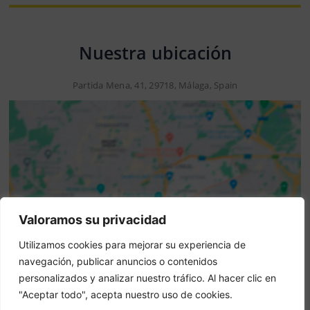
Nuestra ubicación
Partida Mena, 41, 29718, Málaga, Spain
Valoramos su privacidad
Aviso: Esta no es una web oficial. Esta web contiene
Utilizamos cookies para mejorar su experiencia de
información del hotel y ofrece el servicio de Booking
navegación, publicar anuncios o contenidos
online.
personalizados y analizar nuestro tráfico. Al hacer clic en
¿Eres el propietario de esta web?
–
Reservar ahora
"Aceptar todo", acepta nuestro uso de cookies.