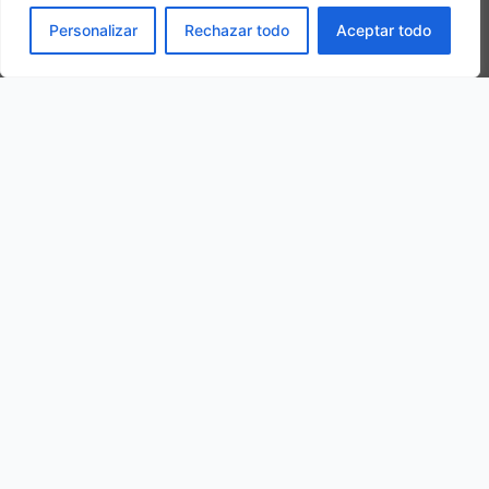
RESERVAR
Personalizar
Rechazar todo
Aceptar todo
Otros hoteles de la ciudad
OFERTA