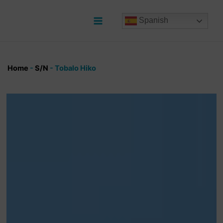
Ir
al
Spanish
contenido
Main
Menu
Home
-
S/N
-
Tobalo Hiko