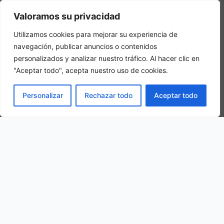
Camera tripla
Valoramos su privacidad
In una camera tripla, 3 adulti alloggiano nella stessa stanza
Utilizamos cookies para mejorar su experiencia de
navegación, publicar anuncios o contenidos
personalizados y analizar nuestro tráfico. Al hacer clic en
"Aceptar todo", acepta nuestro uso de cookies.
PRENOTA
Personalizar
Rechazar todo
Aceptar todo
La nostra ubicazione
Molino Rotato di Suvero, 19020 Rocchetta di Vara SP, Italy