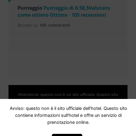
Punteggio
Punteggio di 8.58,5Valutato
come ottimo Ottimo · 105 recensioni
Basato su
105 commenti
Attenzione: questo non è un sito ufficiale. Questo sito
contiene informazioni sull hotel e offre un servizio di
prenotazione online.
Avviso: questo non è il sito ufficiale dell'hotel. Questo sito
Siete il proprietario di questo sito web?
–
Prenota ora
contiene informazioni sull'hotel e offre un servizio di
prenotazione online.