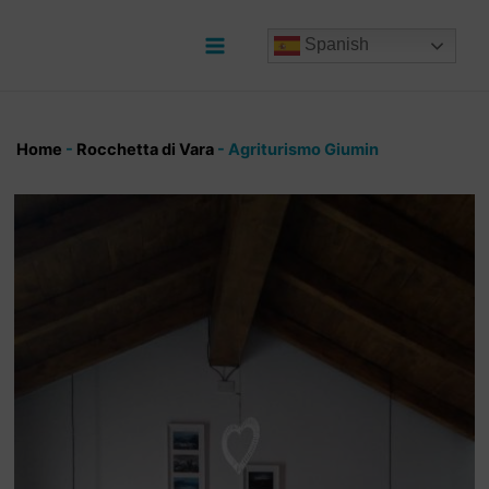
Ir
al
Spanish
contenido
Main
Menu
Home
-
Rocchetta di Vara
-
Agriturismo Giumin