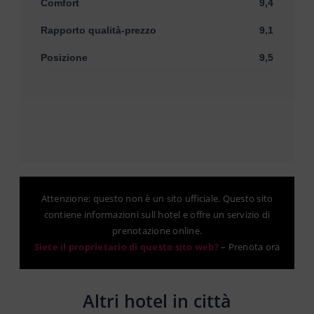
Comfort
9,4
Rapporto qualità-prezzo
9,1
Posizione
9,5
Attenzione: questo non è un sito ufficiale. Questo sito
contiene informazioni sull hotel e offre un servizio di
prenotazione online.
Siete il proprietario di questo sito web?
–
Prenota ora
Altri hotel in città