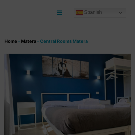
Ir
al
Spanish
contenido
Main
Menu
Home
-
Matera
-
Central Rooms Matera