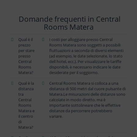
Domande frequenti in Central
Rooms Matera
Qual è il
I costi per alloggiare presso Central
prezzo
Rooms Matera sono soggetti a possibili
per stare
fluttuazioni a seconda di diversi elementi
presso
(ad esempio, le date selezionate, lo stato
Central
dell hotel, ecc.). Per visualizzare le tariffe
Rooms
disponibili, è necessario indicare le date
Matera?
desiderate per il soggiorno.
Qual è la
Central Rooms Matera si colloca a una
distanza
distanza di 500 metri dal cuore pulsante di
tra
Matera.Le misurazioni delle distanze sono
Central
calcolate in modo diretto, ma è
Rooms
importante sottolineare che le effettive
Matera e
distanze da percorrere potrebbero
il centro
variare.
di
Matera?