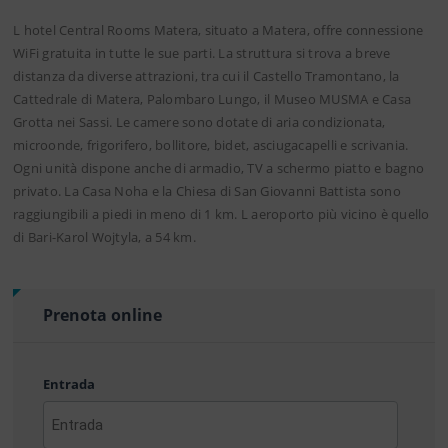
L hotel Central Rooms Matera, situato a Matera, offre connessione
WiFi gratuita in tutte le sue parti. La struttura si trova a breve
distanza da diverse attrazioni, tra cui il Castello Tramontano, la
Cattedrale di Matera, Palombaro Lungo, il Museo MUSMA e Casa
Grotta nei Sassi. Le camere sono dotate di aria condizionata,
microonde, frigorifero, bollitore, bidet, asciugacapelli e scrivania.
Ogni unità dispone anche di armadio, TV a schermo piatto e bagno
privato. La Casa Noha e la Chiesa di San Giovanni Battista sono
raggiungibili a piedi in meno di 1 km. L aeroporto più vicino è quello
di Bari-Karol Wojtyla, a 54 km.
Prenota online
Entrada
AAAA