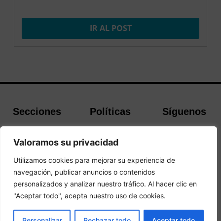
IR AL POST
Secciones
Políticas
Síguenos
Home
Política de
Facebook
Valoramos su privacidad
Buscador de
cookies
Instagram
Hoteles
Aviso Legal
Twitter
Utilizamos cookies para mejorar su experiencia de
Guías de Viajes
Política de
navegación, publicar anuncios o contenidos
Privacidad
personalizados y analizar nuestro tráfico. Al hacer clic en
"Aceptar todo", acepta nuestro uso de cookies.
© 2026Todos los derechos reservados.
PRENOTA
Personalizar
Rechazar todo
Aceptar todo