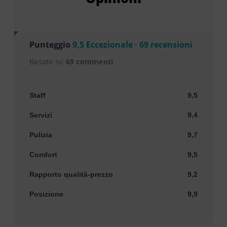
Punteggio
9,5 Eccezionale · 69 recensioni
Basato su
69 commenti
Staff
9,5
Servizi
9,4
Pulizia
9,7
Comfort
9,5
Rapporto qualità-prezzo
9,2
Posizione
9,9