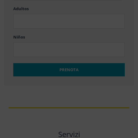
barra
Adultos
MM
barra
DD
Niños
PRENOTA
Servizi