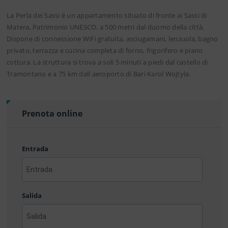
La Perla dei Sassi è un appartamento situato di fronte ai Sassi di
Matera, Patrimonio UNESCO, a 500 metri dal duomo della città.
Dispone di connessione WiFi gratuita, asciugamani, lenzuola, bagno
privato, terrazza e cucina completa di forno, frigorifero e piano
cottura. La struttura si trova a soli 5 minuti a piedi dal castello di
Tramontano e a 75 km dall aeroporto di Bari Karol Wojtyla.
Prenota online
Entrada
AAAA
barra
Salida
MM
barra
DD
AAAA