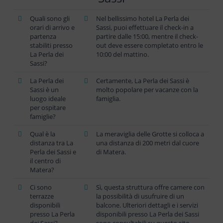
Quali sono gli
Nel bellissimo hotel La Perla dei
orari di arrivo e
Sassi, puoi effettuare il check-in a
partenza
partire dalle 15:00, mentre il check-
stabiliti presso
out deve essere completato entro le
La Perla dei
10:00 del mattino.
Sassi?
La Perla dei
Certamente, La Perla dei Sassi è
Sassi è un
molto popolare per vacanze con la
luogo ideale
famiglia.
per ospitare
famiglie?
Qual è la
La meraviglia delle Grotte si colloca a
distanza tra La
una distanza di 200 metri dal cuore
Perla dei Sassi e
di Matera.
il centro di
Matera?
Ci sono
Sì, questa struttura offre camere con
terrazze
la possibilità di usufruire di un
disponibili
balcone. Ulteriori dettagli e i servizi
presso La Perla
disponibili presso La Perla dei Sassi
dei Sassi?
sono consultabili su questo sito.