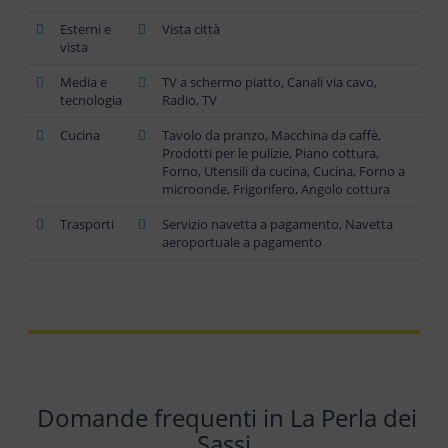
Esterni e
Vista città
vista
Media e
TV a schermo piatto, Canali via cavo,
tecnologia
Radio, TV
Cucina
Tavolo da pranzo, Macchina da caffè,
Prodotti per le pulizie, Piano cottura,
Forno, Utensili da cucina, Cucina, Forno a
microonde, Frigorifero, Angolo cottura
Trasporti
Servizio navetta a pagamento, Navetta
aeroportuale a pagamento
Domande frequenti in La Perla dei
Sassi