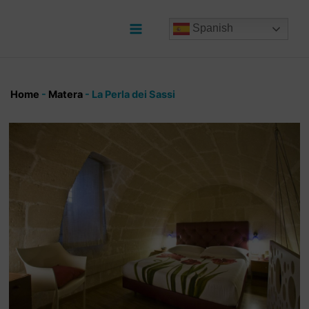
Ir
al
Spanish
contenido
Main
Menu
Home
-
Matera
-
La Perla dei Sassi