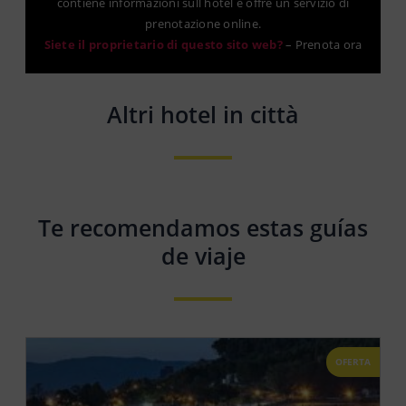
contiene informazioni sull hotel e offre un servizio di
prenotazione online.
Siete il proprietario di questo sito web?
–
Prenota ora
Altri hotel in città
Te recomendamos estas guías
de viaje
OFERTA