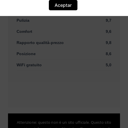
Aceptar
Servizi
9,6
Pulizia
9,7
Comfort
9,6
Rapporto qualità-prezzo
9,8
Posizione
8,6
WiFi gratuito
5,0
Attenzione: questo non è un sito ufficiale. Questo sito