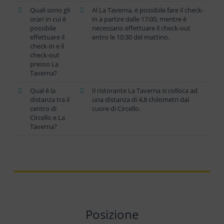
Quali sono gli
Al La Taverna, è possibile fare il check-
orari in cui è
in a partire dalle 17:00, mentre è
possibile
necessario effettuare il check-out
effettuare il
entro le 10:30 del mattino.
check-in e il
check-out
presso La
Taverna?
Qual è la
Il ristorante La Taverna si colloca ad
distanza tra il
una distanza di 4,8 chilometri dal
centro di
cuore di Circello.
Circello e La
Taverna?
Posizione