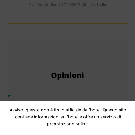
Via c/da Cuffiano 123, 82026 Circello, Italia
Opinioni
Punteggio
9,1 Eccellente · 24 recensioni
Avviso: questo non è il sito ufficiale dell'hotel. Questo sito
Basato su
24 commenti
contiene informazioni sull'hotel e offre un servizio di
prenotazione online.
Staff
9,4