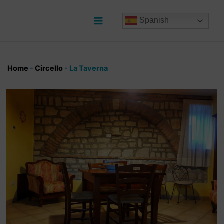
Ir
al
Spanish
contenido
Main
Menu
Home
-
Circello
-
La Taverna