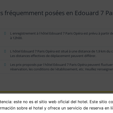
s fréquemment posées en Edouard 7 Pa
L enregistrement à l hôtel Edouard 7 Paris Opéra est prévu à partir d
à 12h00.
L hôtel Edouard 7 Paris Opéra est situé à une distance de 1,9 km du c
Les distances effectives de déplacement peuvent différer.
Les prix proposés par l hôtel Edouard 7 Paris Opéra peuvent fluctuer
réservation, les conditions de l établissement, etc. Veuillez renseigner
encia: este no es el sitio web oficial del hotel. Este sitio c
ormación sobre el hotel y ofrece un servicio de reserva en lí