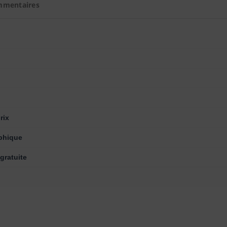
mmentaires
rix
phique
gratuite