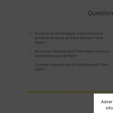
Question
Pouvez-vous me renseigner sur les horaires d
arrivée et de départ de l hôtel Edouard 7 Paris
Opéra ?
Est-ce que l hôtel Edouard 7 Paris Opéra se situe à
proximité du cœur de Paris ?
Combien coûte une nuit à l hôtel Edouard 7 Paris
Opéra ?
Advert
inf