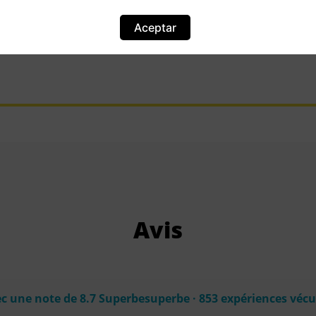
Localisation
39, Avenue de lOpéra, 2e arr., 75002 Paris, France
Aceptar
Avis
c une note de 8.7 Superbesuperbe · 853 expériences véc