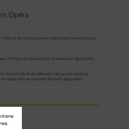
ris Opéra
e 15h00 et les clients peuvent quitter leur chambre jusqu
œur de Paris, en se basant sur la mesure en ligne droite.
 en fonction de divers éléments tels que les dates de
 vos dates afin de consulter les tarifs disponibles.
ontiene
nea.