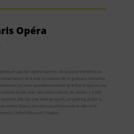
aris Opéra
s
quelques pas de l opéra Garnier, de la place Vendôme et
climatisation et d une connexion Wi-Fi gratuite, certaines
 américain est servi quotidiennement et le bar propose une
e cuisine locale avec des menus bio et de saison. L hôtel
n ouverte 24h/24, une salle de sport, un parking public à
de métro Opéra, les sites touristiques de la ville sont
ttend à l hôtel Edouard 7 Opéra.