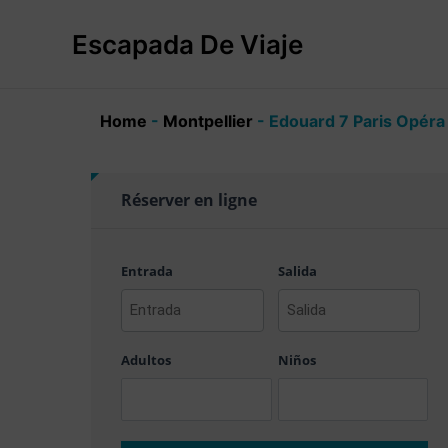
Ir
al
Escapada De Viaje
contenido
Home
-
Montpellier
-
Edouard 7 Paris Opéra
Réserver en ligne
Entrada
Salida
AAAA
AAAA
barra
barra
Adultos
Niños
MM
MM
barra
barra
DD
DD