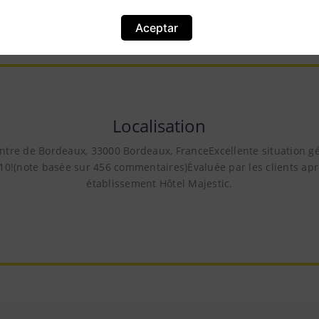
demandés.
Aceptar
Localisation
ntre de Bordeaux, 33000 Bordeaux, FranceExcellente situation 
10!(note basée sur 456 commentaires)Évaluée par les clients aprè
établissement Hôtel Majestic.