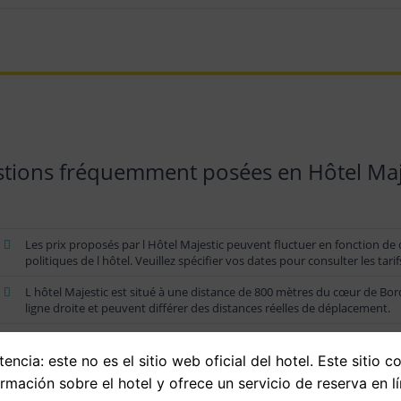
tions fréquemment posées en Hôtel Maj
Les prix proposés par l Hôtel Majestic peuvent fluctuer en fonction de d
politiques de l hôtel. Veuillez spécifier vos dates pour consulter les tarif
L hôtel Majestic est situé à une distance de 800 mètres du cœur de Bo
ligne droite et peuvent différer des distances réelles de déplacement.
Les clients de l Hôtel Majestic peuvent s enregistrer à partir de 15h00 
encia: este no es el sitio web oficial del hotel. Este sitio c
ormación sobre el hotel y ofrece un servicio de reserva en lí
L hôtel Majestic offre des installations et des prestations variées pour