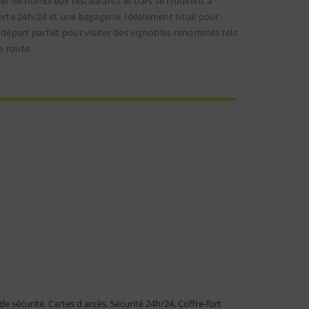
 et de nombreux restaurants et bars se trouvent à
rte 24h/24 et une bagagerie. Idéalement situé pour
 départ parfait pour visiter des vignobles renommés tels
e route.
 sécurité, Cartes d accès, Sécurité 24h/24, Coffre-fort