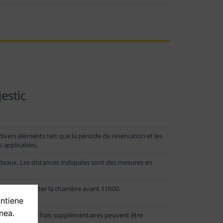
estic
ivers éléments tels que la période de réservation et les
s applicables.
rdeaux. Les distances indiquées sont des mesures en
et doivent quitter la chambre avant 11h00.
ontiene
nea.
 lesquelles des frais supplémentaires peuvent être