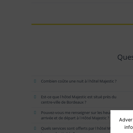
Ques
Combien coûte une nuit à l hôtel Majestic ?
Est-ce que l hôtel Majestic est situé près du
centre-ville de Bordeaux ?
Pouvez-vous me renseigner sur les heures d
arrivée et de départ à l Hôtel Majestic ?
Advert
inf
Quels services sont offerts par l hôtel Majestic en