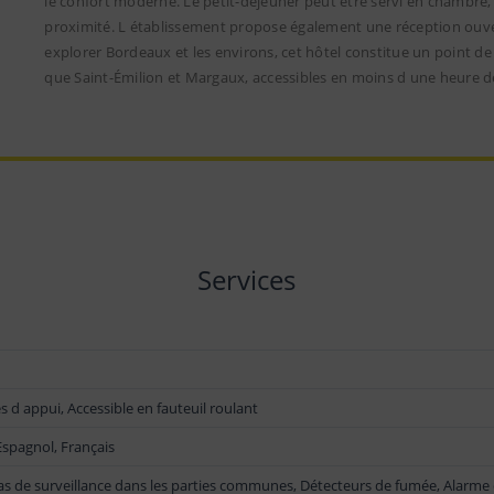
le confort moderne. Le petit-déjeuner peut être servi en chambre,
proximité. L établissement propose également une réception ouve
explorer Bordeaux et les environs, cet hôtel constitue un point de
que Saint-Émilion et Margaux, accessibles en moins d une heure d
Services
s d appui, Accessible en fauteuil roulant
Espagnol, Français
s de surveillance dans les parties communes, Détecteurs de fumée, Alarme de