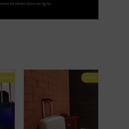
ervice de réservation en ligne.
OFERTA
OFERTA