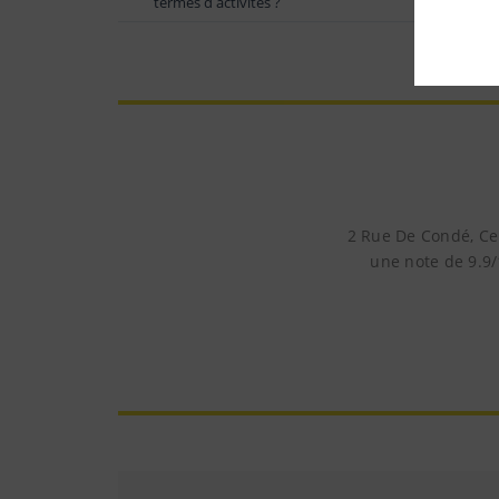
termes d activités ?
2 Rue De Condé, Ce
une note de 9.9/