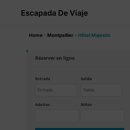
Ir
al
Escapada De Viaje
contenido
Home
-
Montpellier
-
Hôtel Majestic
Réserver en ligne
Entrada
Salida
AAAA
AAAA
barra
barra
Adultos
Niños
MM
MM
barra
barra
DD
DD