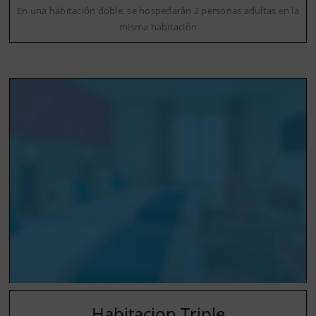
En una habitación doble, se hospedarán 2 personas adultas en la
misma habitación
Habitacion Triple