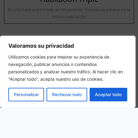
En una habitación triple, se hospedarán 3 personas adultas en la
misma habitación
Valoramos su privacidad
Utilizamos cookies para mejorar su experiencia de
navegación, publicar anuncios o contenidos
Nuestra ubicación
personalizados y analizar nuestro tráfico. Al hacer clic en
"Aceptar todo", acepta nuestro uso de cookies.
Av. Castilla, 20, 27632 Triacastela, Lugo, Spain
RESERVAR
Personalizar
Rechazar todo
Aceptar todo