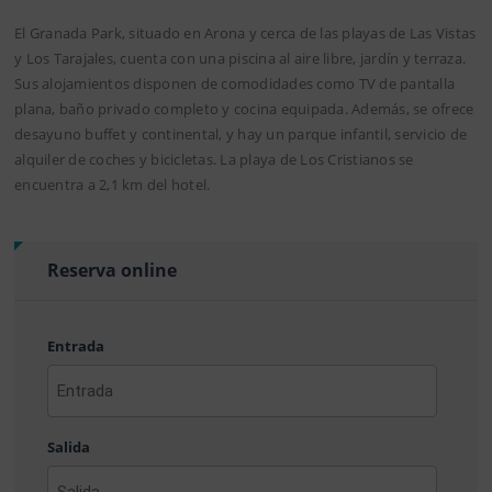
El Granada Park, situado en Arona y cerca de las playas de Las Vistas
y Los Tarajales, cuenta con una piscina al aire libre, jardín y terraza.
Sus alojamientos disponen de comodidades como TV de pantalla
plana, baño privado completo y cocina equipada. Además, se ofrece
desayuno buffet y continental, y hay un parque infantil, servicio de
alquiler de coches y bicicletas. La playa de Los Cristianos se
encuentra a 2,1 km del hotel.
Reserva online
Entrada
AAAA
barra
Salida
MM
barra