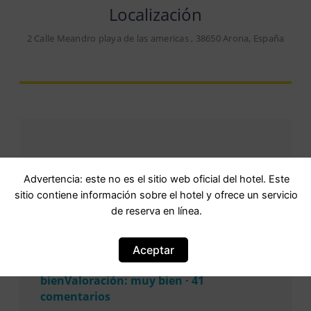
Localización
2 Calle Meandro playa de las americas , 38650 Arona, España
Advertencia: este no es el sitio web oficial del hotel. Este
Opiniones
sitio contiene información sobre el hotel y ofrece un servicio
de reserva en línea.
Aceptar
Puntuación
8,0Puntuación: 8 Muy
bienValoración: muy bien · 41
comentarios