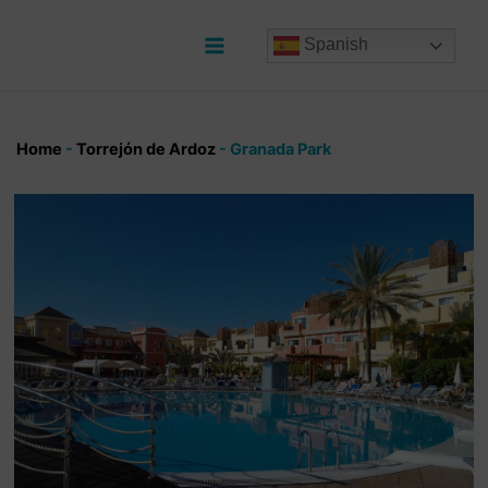
Ir
al
Spanish
contenido
Main
Menu
Home
-
Torrejón de Ardoz
-
Granada Park