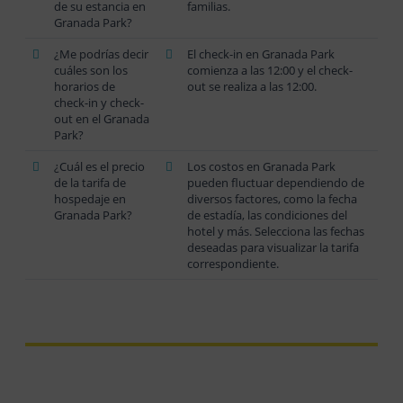
de su estancia en
familias.
Granada Park?
¿Me podrías decir
El check-in en Granada Park
cuáles son los
comienza a las 12:00 y el check-
horarios de
out se realiza a las 12:00.
check-in y check-
out en el Granada
Park?
¿Cuál es el precio
Los costos en Granada Park
de la tarifa de
pueden fluctuar dependiendo de
hospedaje en
diversos factores, como la fecha
Granada Park?
de estadía, las condiciones del
hotel y más. Selecciona las fechas
deseadas para visualizar la tarifa
correspondiente.