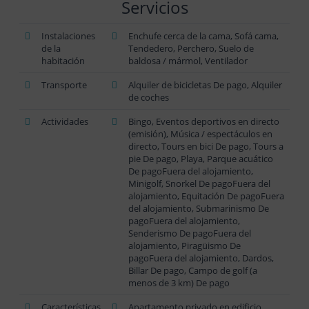
Servicios
Instalaciones
Enchufe cerca de la cama, Sofá cama,
de la
Tendedero, Perchero, Suelo de
habitación
baldosa / mármol, Ventilador
Transporte
Alquiler de bicicletas De pago, Alquiler
de coches
Actividades
Bingo, Eventos deportivos en directo
(emisión), Música / espectáculos en
directo, Tours en bici De pago, Tours a
pie De pago, Playa, Parque acuático
De pagoFuera del alojamiento,
Minigolf, Snorkel De pagoFuera del
alojamiento, Equitación De pagoFuera
del alojamiento, Submarinismo De
pagoFuera del alojamiento,
Senderismo De pagoFuera del
alojamiento, Piragüismo De
pagoFuera del alojamiento, Dardos,
Billar De pago, Campo de golf (a
menos de 3 km) De pago
Características
Apartamento privado en edificio