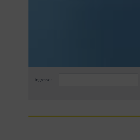
Ingresso: