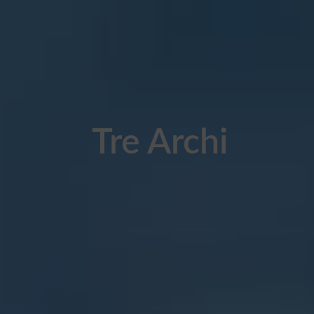
Tre Archi