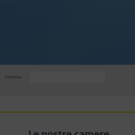
Partenza:
Le nostre camere