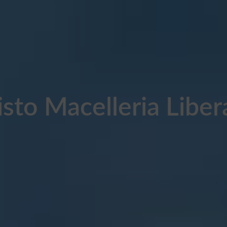
isto Macelleria Liber