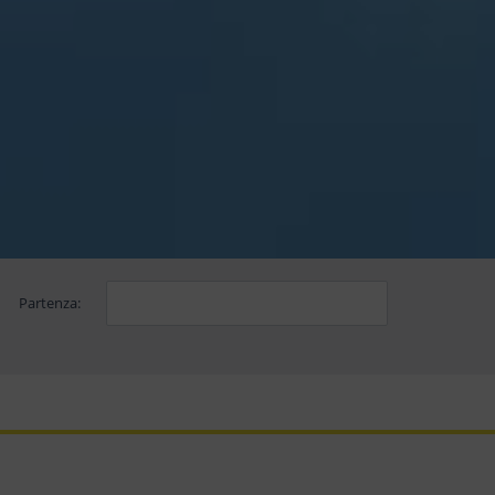
Partenza: