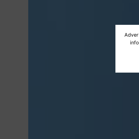
Advert
inf