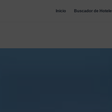
Inicio
Buscador de Hotele