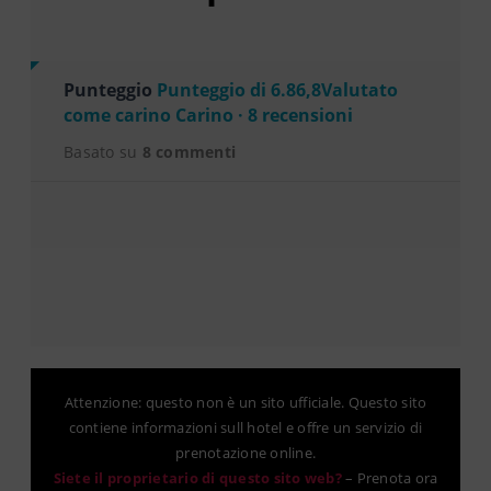
Punteggio
Punteggio di 6.86,8Valutato
come carino Carino · 8 recensioni
Basato su
8 commenti
Attenzione: questo non è un sito ufficiale. Questo sito
contiene informazioni sull hotel e offre un servizio di
prenotazione online.
Siete il proprietario di questo sito web?
–
Prenota ora