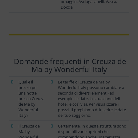
omaggio, Asciugacapelli, Vasca,
Doccia
Domande frequenti in Creuza de
Ma by Wonderful Italy
Qual è il
Le tariffe di Creuza de Ma by
prezzo per
Wonderful Italy possono cambiare a
una notte
seconda di diversi elementi (ad
presso Creuza
esempio, le date, la situazione dell
de Ma by
hotel, e così via). Per visualizzare i
Wonderful
prezzi, ti preghiamo di inserire le date
Italy?
del tuo soggiorno.
Il Creuza de
Certamente, in questa struttura sono
Ma by
disponibili varie opzioni che
Wonderful
comprendono anche una terrazza.