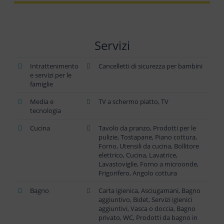
Servizi
Intrattenimento
Cancelletti di sicurezza per bambini
e servizi per le
famiglie
Media e
TV a schermo piatto, TV
tecnologia
Cucina
Tavolo da pranzo, Prodotti per le
pulizie, Tostapane, Piano cottura,
Forno, Utensili da cucina, Bollitore
elettrico, Cucina, Lavatrice,
Lavastoviglie, Forno a microonde,
Frigorifero, Angolo cottura
Bagno
Carta igienica, Asciugamani, Bagno
aggiuntivo, Bidet, Servizi igienici
aggiuntivi, Vasca o doccia, Bagno
privato, WC, Prodotti da bagno in