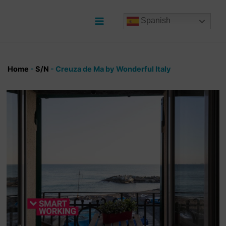
Ir
al
Spanish
contenido
Main
Menu
Home
-
S/N
-
Creuza de Ma by Wonderful Italy