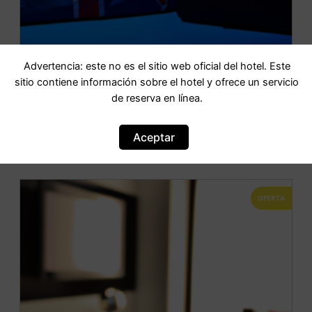
Advertencia: este no es el sitio web oficial del hotel. Este
sitio contiene información sobre el hotel y ofrece un servicio
Rifugio C. Benigni
de reserva en línea.
IR AL HOTEL
Aceptar
OFERTA