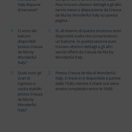
Italy dispone
Puoi trovare ulteriori dettagli e gli altri
di terrazze?
servizi messi a disposizione da Creuza
de Ma by Wonderful Italy su questa
pagina.
Ci sono dei
Sì, all interno di questa struttura sono
balconi
disponibili scelte che comprendono
disponibili
un balcone. In questa sezione puoi
presso Creuza
trovare ulteriori dettagli e gli altri
de Ma by
servizi offerti da Creuza de Ma by
Wonderful
Wonderful Italy.
Italy?
Quali sono gli
Presso Creuza de Ma di Wonderful
orari di
Italy, il check-in è disponibile a partire
ingresso e
dalle 15:00, mentre il check-out deve
uscita stabiliti
essere completato entro le 10:00.
presso Creuza
de Ma by
Wonderful
Italy?