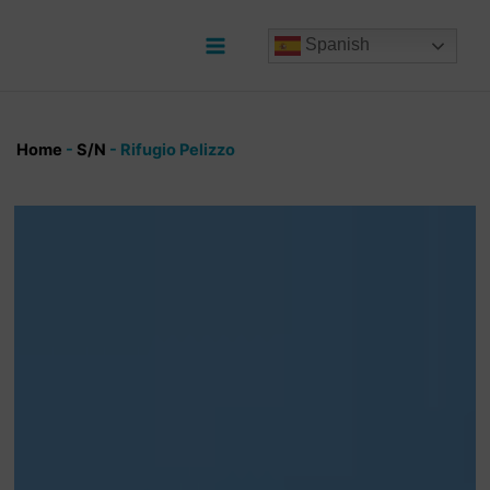
Ir
al
Spanish
contenido
Main
Menu
Home
-
S/N
-
Rifugio Pelizzo