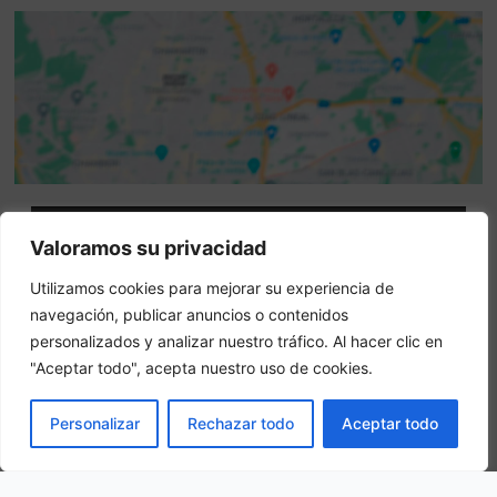
Attenzione: questo non è un sito ufficiale. Questo sito
Valoramos su privacidad
contiene informazioni sull hotel e offre un servizio di
Utilizamos cookies para mejorar su experiencia de
prenotazione online.
navegación, publicar anuncios o contenidos
Siete il proprietario di questo sito web?
–
Prenota ora
personalizados y analizar nuestro tráfico. Al hacer clic en
"Aceptar todo", acepta nuestro uso de cookies.
Altri hotel in città
PRENOTA
Personalizar
Rechazar todo
Aceptar todo