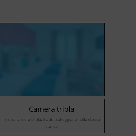
Camera tripla
In una camera tripla, 3 adulti alloggiano nella stessa
stanza