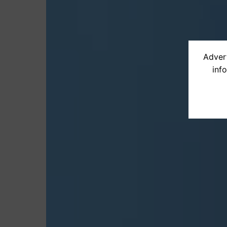
Advert
inf