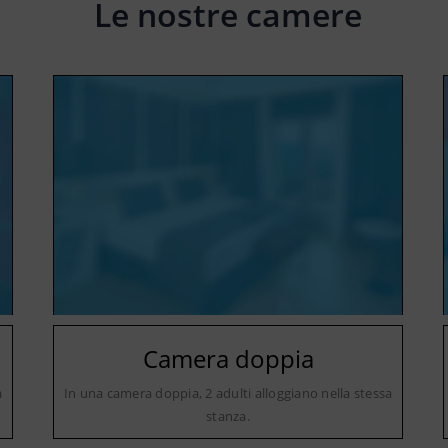
Le nostre camere
Camera doppia
a
In una camera doppia, 2 adulti alloggiano nella stessa
stanza.