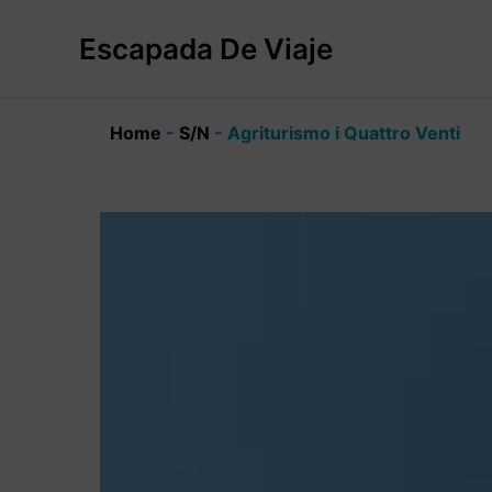
Ir
al
Escapada De Viaje
contenido
Home
-
S/N
-
Agriturismo i Quattro Venti