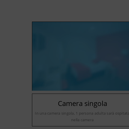
Camera singola
In una camera singola, 1 persona adulta sarà ospitat
nella camera