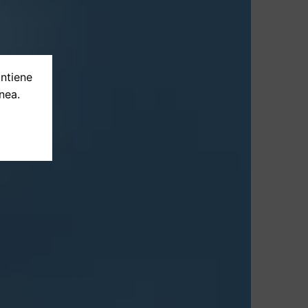
ontiene
nea.