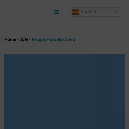
Ir
al
Spanish
contenido
Main
Menu
Home
-
S/N
-
Rifugio Forcella Zovo