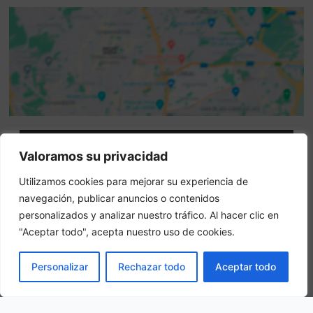
Attenzione: questo non è un sito ufficiale. Questo sito
Valoramos su privacidad
contiene informazioni sull hotel e offre un servizio di
Utilizamos cookies para mejorar su experiencia de
prenotazione online.
navegación, publicar anuncios o contenidos
Siete il proprietario di questo sito web?
–
Prenota ora
personalizados y analizar nuestro tráfico. Al hacer clic en
"Aceptar todo", acepta nuestro uso de cookies.
Altri hotel in città
PRENOTA
Personalizar
Rechazar todo
Aceptar todo