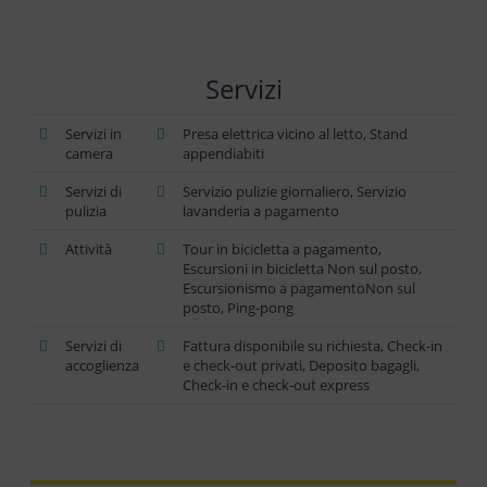
Servizi
Servizi in
Presa elettrica vicino al letto, Stand
camera
appendiabiti
Servizi di
Servizio pulizie giornaliero, Servizio
pulizia
lavanderia a pagamento
Attività
Tour in bicicletta a pagamento,
Escursioni in bicicletta Non sul posto,
Escursionismo a pagamentoNon sul
posto, Ping-pong
Servizi di
Fattura disponibile su richiesta, Check-in
accoglienza
e check-out privati, Deposito bagagli,
Check-in e check-out express