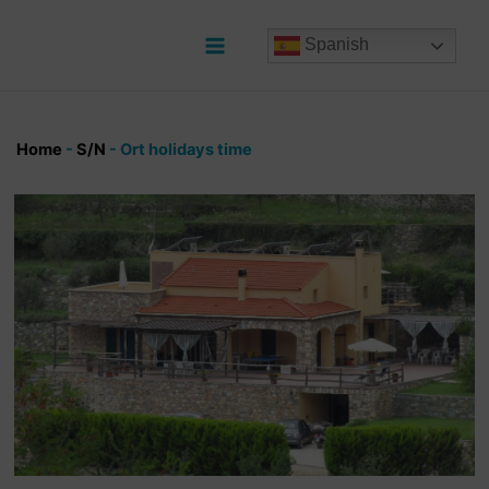
Ir
al
Spanish
contenido
Main
Menu
Home
-
S/N
-
Ort holidays time