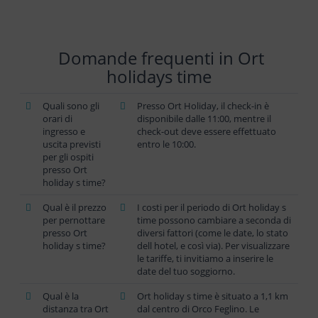
Domande frequenti in Ort
holidays time
Quali sono gli
Presso Ort Holiday, il check-in è
orari di
disponibile dalle 11:00, mentre il
ingresso e
check-out deve essere effettuato
uscita previsti
entro le 10:00.
per gli ospiti
presso Ort
holiday s time?
Qual è il prezzo
I costi per il periodo di Ort holiday s
per pernottare
time possono cambiare a seconda di
presso Ort
diversi fattori (come le date, lo stato
holiday s time?
dell hotel, e così via). Per visualizzare
le tariffe, ti invitiamo a inserire le
date del tuo soggiorno.
Qual è la
Ort holiday s time è situato a 1,1 km
distanza tra Ort
dal centro di Orco Feglino. Le