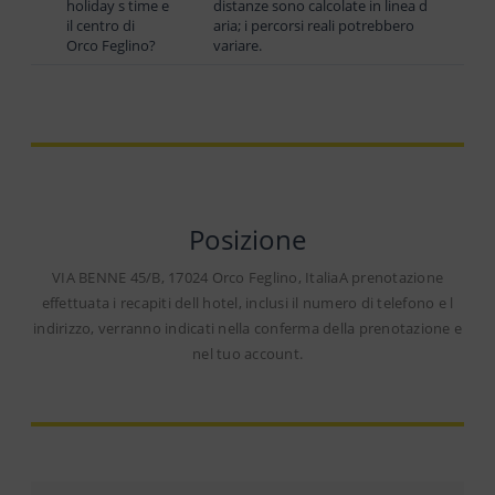
holiday s time e
distanze sono calcolate in linea d
il centro di
aria; i percorsi reali potrebbero
Orco Feglino?
variare.
Posizione
VIA BENNE 45/B, 17024 Orco Feglino, ItaliaA prenotazione
effettuata i recapiti dell hotel, inclusi il numero di telefono e l
indirizzo, verranno indicati nella conferma della prenotazione e
nel tuo account.