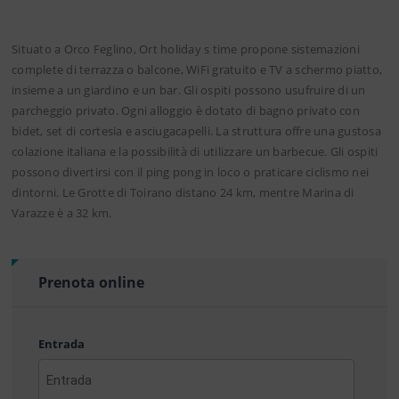
Situato a Orco Feglino, Ort holiday s time propone sistemazioni
complete di terrazza o balcone, WiFi gratuito e TV a schermo piatto,
insieme a un giardino e un bar. Gli ospiti possono usufruire di un
parcheggio privato. Ogni alloggio è dotato di bagno privato con
bidet, set di cortesia e asciugacapelli. La struttura offre una gustosa
colazione italiana e la possibilità di utilizzare un barbecue. Gli ospiti
possono divertirsi con il ping pong in loco o praticare ciclismo nei
dintorni. Le Grotte di Toirano distano 24 km, mentre Marina di
Varazze è a 32 km.
Prenota online
Entrada
AAAA