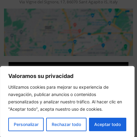
Via Vigne del Signore, 17, 86070 Sant Agapito IS, Italy
Attenzione: questo non è un sito ufficiale. Questo sito
Valoramos su privacidad
contiene informazioni sull hotel e offre un servizio di
prenotazione online.
Utilizamos cookies para mejorar su experiencia de
Siete il proprietario di questo sito web?
–
Prenota ora
navegación, publicar anuncios o contenidos
personalizados y analizar nuestro tráfico. Al hacer clic en
"Aceptar todo", acepta nuestro uso de cookies.
Altri hotel in città
PRENOTA
Personalizar
Rechazar todo
Aceptar todo