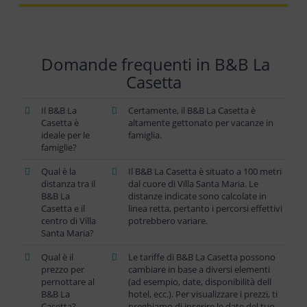
Domande frequenti in B&B La
Casetta
Il B&B La
Certamente, il B&B La Casetta è
Casetta è
altamente gettonato per vacanze in
ideale per le
famiglia.
famiglie?
Qual è la
Il B&B La Casetta è situato a 100 metri
distanza tra il
dal cuore di Villa Santa Maria. Le
B&B La
distanze indicate sono calcolate in
Casetta e il
linea retta, pertanto i percorsi effettivi
centro di Villa
potrebbero variare.
Santa Maria?
Qual è il
Le tariffe di B&B La Casetta possono
prezzo per
cambiare in base a diversi elementi
pernottare al
(ad esempio, date, disponibilità dell
B&B La
hotel, ecc.). Per visualizzare i prezzi, ti
Casetta?
preghiamo di inserire le date del tuo