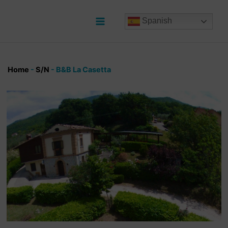
Ir
al
Spanish
contenido
Main
Menu
Home
-
S/N
-
B&B La Casetta