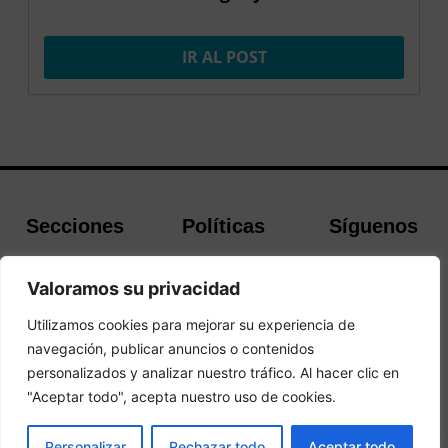
IR AL POST
Secciones
Políticas
Síguenos
Home
Política de
Facebook
Valoramos su privacidad
Buscador de
cookies
Instagram
Hoteles
Aviso Legal
Twitter
Utilizamos cookies para mejorar su experiencia de
Guías de Viajes
Política de
navegación, publicar anuncios o contenidos
Privacidad
personalizados y analizar nuestro tráfico. Al hacer clic en
"Aceptar todo", acepta nuestro uso de cookies.
© 2026Todos los derechos reservados.
PRENOTA
Personalizar
Rechazar todo
Aceptar todo