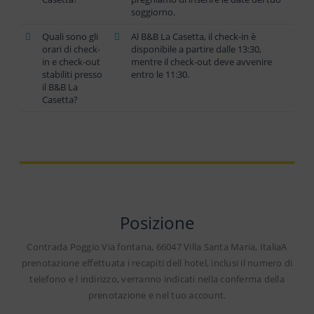
soggiorno.
Quali sono gli
Al B&B La Casetta, il check-in è
orari di check-
disponibile a partire dalle 13:30,
in e check-out
mentre il check-out deve avvenire
stabiliti presso
entro le 11:30.
il B&B La
Casetta?
Posizione
Contrada Poggio Via fontana, 66047 Villa Santa Maria, ItaliaA
prenotazione effettuata i recapiti dell hotel, inclusi il numero di
telefono e l indirizzo, verranno indicati nella conferma della
prenotazione e nel tuo account.