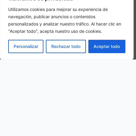
Utilizamos cookies para mejorar su experiencia de
navegación, publicar anuncios o contenidos
personalizados y analizar nuestro tráfico. Al hacer clic en
"Aceptar todo", acepta nuestro uso de cookies.
Habitacion Triple
RESERVAR
Personalizar
Rechazar todo
Aceptar todo
En una habitación triple, se hospedarán 3 personas adultas en la
misma habitación
Nuestra ubicación
C. Baja, 74, 44411 Puertomingalvo, Teruel, Spain