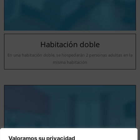
Habitación doble
En una habitación doble, se hospedarán 2 personas adultas en la
misma habitación
Valoramos su privacidad