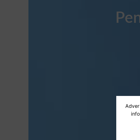
Pen
Advert
inf