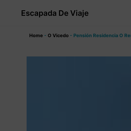
Ir
al
Escapada De Viaje
contenido
Home
-
O Vicedo
-
Pensión Residencia O R