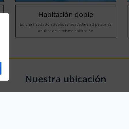
Habitación doble
a
En una habitación doble, se hospedarán 2 personas
adultas en la misma habitación
Nuestra ubicación
Rúa Rosalía de Castro, 17, 27860 O Vicedo, Lugo, Spain