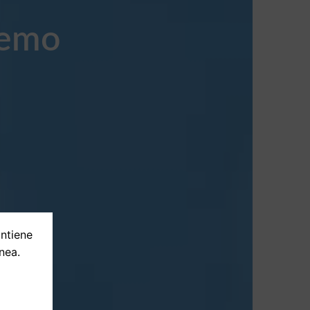
Remo
ontiene
nea.