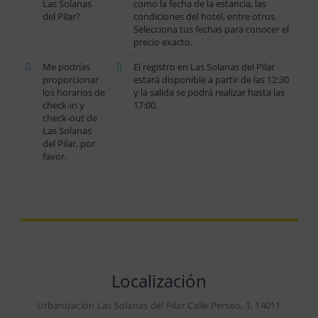
Las Solanas
como la fecha de la estancia, las
del Pilar?
condiciones del hotel, entre otros.
Selecciona tus fechas para conocer el
precio exacto.
Me podrías
El registro en Las Solanas del Pilar
proporcionar
estará disponible a partir de las 12:30
los horarios de
y la salida se podrá realizar hasta las
check-in y
17:00.
check-out de
Las Solanas
del Pilar, por
favor.
Localización
Urbanización Las Solanas del Pilar Calle Perseo, 1, 14011