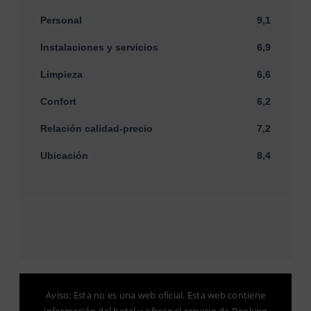
Personal
9,1
Instalaciones y servicios
6,9
Limpieza
6,6
Confort
6,2
Relación calidad-precio
7,2
Ubicación
8,4
Aviso: Esta no es una web oficial. Esta web contiene
información del hotel y ofrece el servicio de Booking