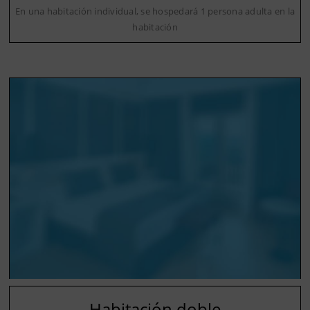
En una habitación individual, se hospedará 1 persona adulta en la
habitación
Habitación doble