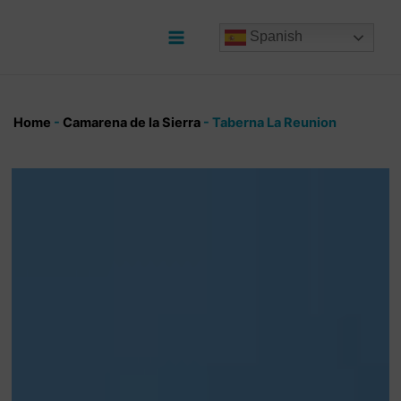
Ir
al
Spanish
contenido
Main
Menu
Home
-
Camarena de la Sierra
-
Taberna La Reunion