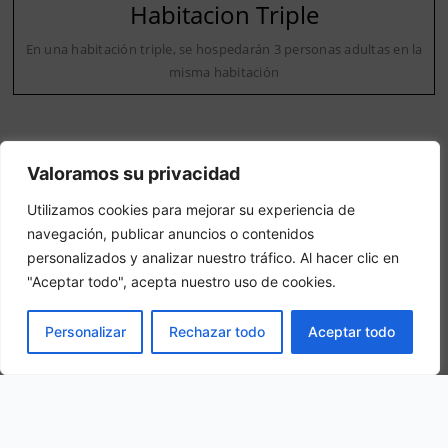
Habitacion Triple
En una habitación triple, se hospedarán 3 personas adultas en la
misma habitación
Valoramos su privacidad
Utilizamos cookies para mejorar su experiencia de
navegación, publicar anuncios o contenidos
Nuestra ubicación
personalizados y analizar nuestro tráfico. Al hacer clic en
"Aceptar todo", acepta nuestro uso de cookies.
Calle Iglesia, 12, 44459 Camarena de la Sierra, Teruel, Spain
RESERVAR
Personalizar
Rechazar todo
Aceptar todo