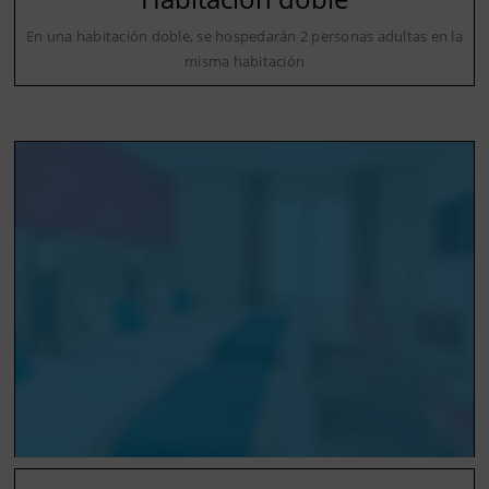
En una habitación doble, se hospedarán 2 personas adultas en la
misma habitación