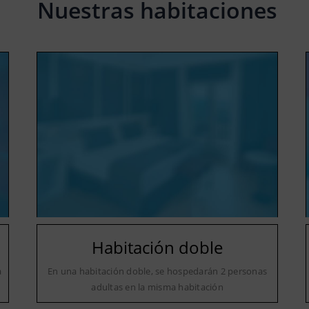
Nuestras habitaciones
Habitación doble
a
En una habitación doble, se hospedarán 2 personas
adultas en la misma habitación