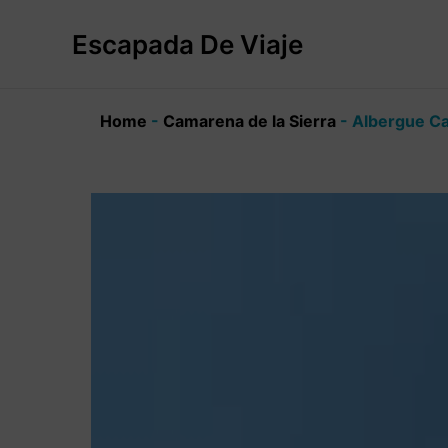
Ir
al
Escapada De Viaje
contenido
Home
-
Camarena de la Sierra
-
Albergue Ca