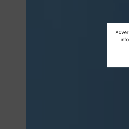
Advert
inf