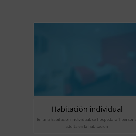
Habitación individual
En una habitación individual, se hospedará 1 person
adulta en la habitación