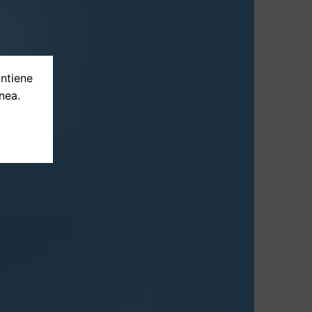
ontiene
nea.