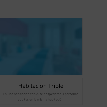
Habitacion Triple
En una habitación triple, se hospedarán 3 personas
adultas en la misma habitación