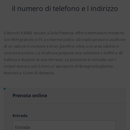
il numero di telefono e l indirizzo
Il Braschi 8 B&B, situato a Zola Predosa, offre sistemazioni moderne
con WiFi gratuito e TV a schermo piatto. Gli ospiti possono usufruire
di un salone in comune e di un giardino, oltre a un area salotto e
una zona pranzo. La struttura propone una colazione a buffet o all
italiana e dispone di una terrazza. La posizione è comoda, con l
Unipol Arena a soli 3,4 km e l aeroporto di Bologna-Guglielmo
Marconi a 12 km di distanza.
Prenota online
Entrada