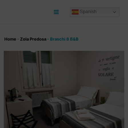
Ir
al
Spanish
contenido
Main
Menu
Home
-
Zola Predosa
-
Braschi 8 B&B