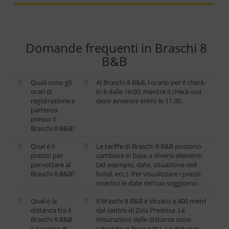
Domande frequenti in Braschi 8
B&B
Quali sono gli
Al Braschi 8 B&B, l orario per il check-
orari di
in è dalle 16:00, mentre il check-out
registrazione e
deve avvenire entro le 11:30.
partenza
presso il
Braschi 8 B&B?
Qual è il
Le tariffe di Braschi 8 B&B possono
prezzo per
cambiare in base a diversi elementi
pernottare al
(ad esempio, date, situazione dell
Braschi 8 B&B?
hotel, ecc.). Per visualizzare i prezzi,
inserisci le date del tuo soggiorno.
Qual è la
Il Braschi 8 B&B è situato a 400 metri
distanza tra il
dal centro di Zola Predosa. Le
Braschi 8 B&B
misurazioni delle distanze sono
e il centro di
calcolate in linea retta. Le distanze