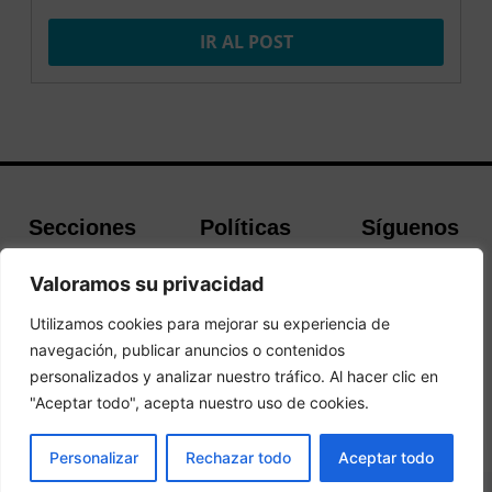
IR AL POST
Secciones
Políticas
Síguenos
Home
Política de
Facebook
Valoramos su privacidad
Buscador de
cookies
Instagram
Hoteles
Aviso Legal
Twitter
Utilizamos cookies para mejorar su experiencia de
Guías de Viajes
Política de
navegación, publicar anuncios o contenidos
Privacidad
personalizados y analizar nuestro tráfico. Al hacer clic en
"Aceptar todo", acepta nuestro uso de cookies.
© 2026Todos los derechos reservados.
PRENOTA
Personalizar
Rechazar todo
Aceptar todo