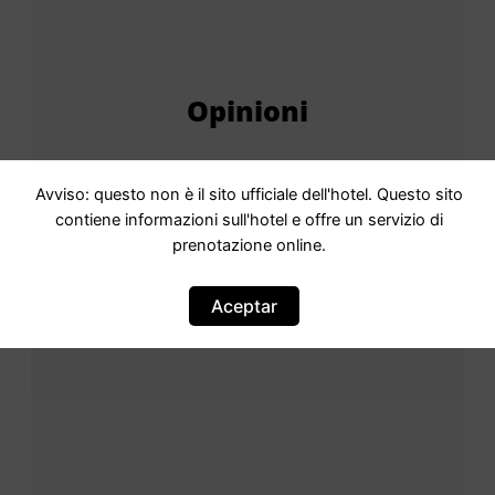
Opinioni
Avviso: questo non è il sito ufficiale dell'hotel. Questo sito
Punteggio
Punteggio di 9.29,2Valutato
contiene informazioni sull'hotel e offre un servizio di
come eccellente Eccellente · 153
prenotazione online.
recensioni
Basato su
153 commenti
Aceptar