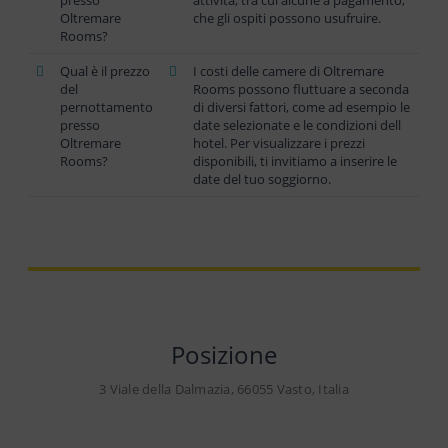
Oltremare
che gli ospiti possono usufruire.
Rooms?
Qual è il prezzo
I costi delle camere di Oltremare
del
Rooms possono fluttuare a seconda
pernottamento
di diversi fattori, come ad esempio le
presso
date selezionate e le condizioni dell
Oltremare
hotel. Per visualizzare i prezzi
Rooms?
disponibili, ti invitiamo a inserire le
date del tuo soggiorno.
Posizione
3 Viale della Dalmazia, 66055 Vasto, Italia