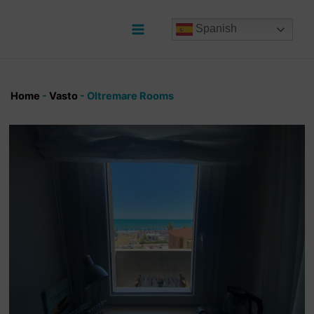
Ir
al
Spanish
contenido
Main
Menu
Home
-
Vasto
-
Oltremare Rooms