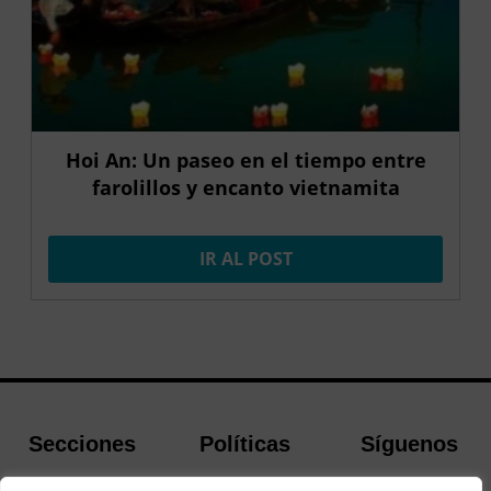
Hoi An: Un paseo en el tiempo entre
farolillos y encanto vietnamita
IR AL POST
Secciones
Políticas
Síguenos
Home
Política de
Facebook