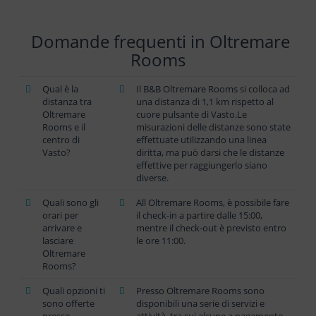
Domande frequenti in Oltremare
Rooms
Qual è la
Il B&B Oltremare Rooms si colloca ad
distanza tra
una distanza di 1,1 km rispetto al
Oltremare
cuore pulsante di Vasto.Le
Rooms e il
misurazioni delle distanze sono state
centro di
effettuate utilizzando una linea
Vasto?
diritta, ma può darsi che le distanze
effettive per raggiungerlo siano
diverse.
Quali sono gli
All Oltremare Rooms, è possibile fare
orari per
il check-in a partire dalle 15:00,
arrivare e
mentre il check-out è previsto entro
lasciare
le ore 11:00.
Oltremare
Rooms?
Quali opzioni ti
Presso Oltremare Rooms sono
sono offerte
disponibili una serie di servizi e
presso
attività, tra cui alcune a pagamento,