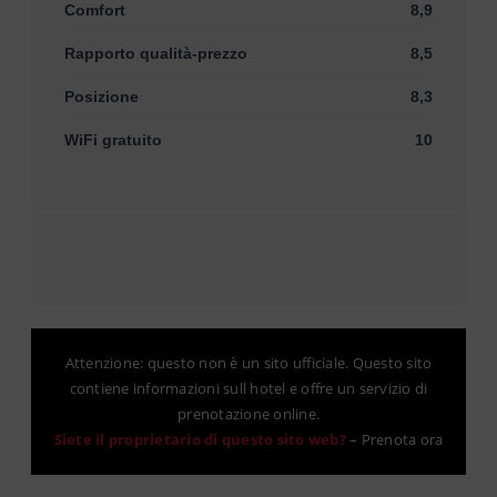
Comfort
8,9
Rapporto qualità-prezzo
8,5
Posizione
8,3
WiFi gratuito
10
Attenzione: questo non è un sito ufficiale. Questo sito
contiene informazioni sull hotel e offre un servizio di
prenotazione online.
Siete il proprietario di questo sito web?
–
Prenota ora