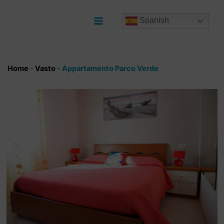
Ir
al
Spanish
contenido
Main
Menu
Home
-
Vasto
-
Appartamento Parco Verde