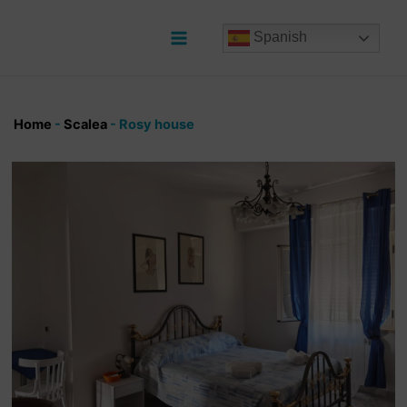
Ir
al
Spanish
contenido
Main
Menu
Home
-
Scalea
-
Rosy house