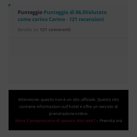
Punteggio
Punteggio di 66,0Valutato
come carino Carino · 121 recensioni
Basato su
121 commenti
Attenzione: questo non è un sito ufficiale. Questo sito
contiene informazioni sull hotel e offre un servizio di
prenotazione online.
Siete il proprietario di questo sito web?
–
Prenota ora