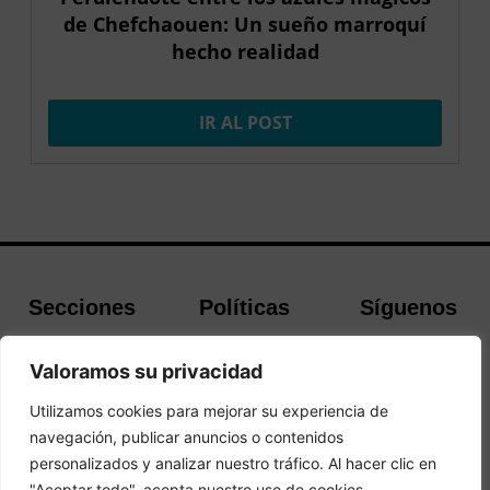
de Chefchaouen: Un sueño marroquí
hecho realidad
IR AL POST
Secciones
Políticas
Síguenos
Home
Política de
Facebook
Valoramos su privacidad
Buscador de
cookies
Instagram
Hoteles
Aviso Legal
Twitter
Utilizamos cookies para mejorar su experiencia de
Guías de Viajes
Política de
navegación, publicar anuncios o contenidos
Privacidad
personalizados y analizar nuestro tráfico. Al hacer clic en
"Aceptar todo", acepta nuestro uso de cookies.