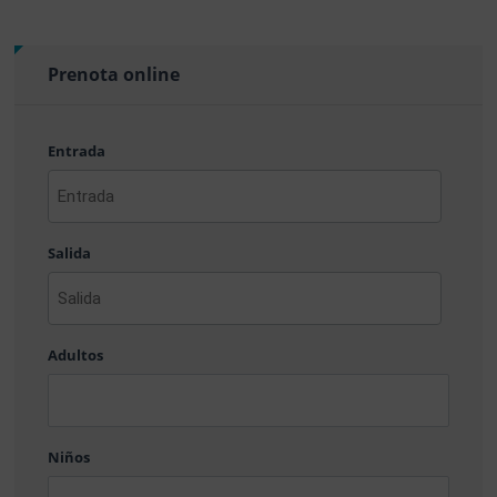
Prenota online
Entrada
AAAA
barra
Salida
MM
barra
DD
AAAA
barra
Adultos
MM
barra
DD
Niños