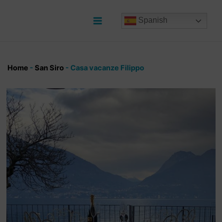
Ir
al
Spanish
contenido
Main
Menu
Home
-
San Siro
-
Casa vacanze Filippo