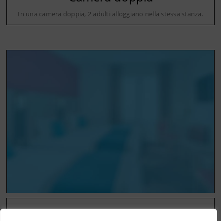
In una camera doppia, 2 adulti alloggiano nella stessa stanza.
Camera tripla