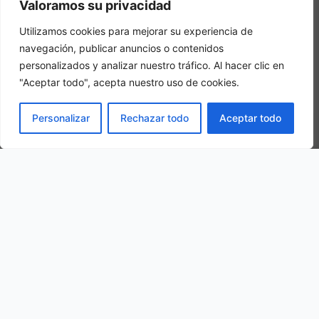
Valoramos su privacidad
In una camera tripla, 3 adulti alloggiano nella stessa stanza
Utilizamos cookies para mejorar su experiencia de
navegación, publicar anuncios o contenidos
personalizados y analizar nuestro tráfico. Al hacer clic en
"Aceptar todo", acepta nuestro uso de cookies.
PRENOTA
Personalizar
Rechazar todo
Aceptar todo
La nostra ubicazione
47010 Premilcuore, Province of Forlì-Cesena, Italy