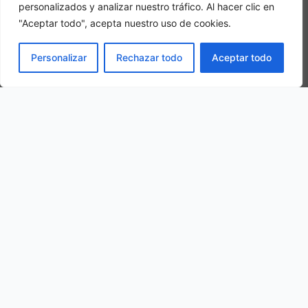
personalizados y analizar nuestro tráfico. Al hacer clic en
"Aceptar todo", acepta nuestro uso de cookies.
Camera tripla
PRENOTA
Personalizar
Rechazar todo
Aceptar todo
In una camera tripla, 3 adulti alloggiano nella stessa stanza
La nostra ubicazione
Piazza Vittorio Emanuele II, 1, 10060 Pancalieri TO, Italy