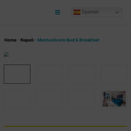
Ir
al
Spanish
contenido
Main
Menu
Home
-
Napoli
-
Monteoliveto Bed & Breakfast