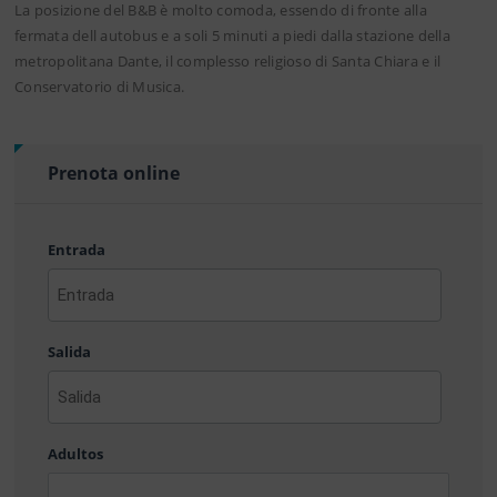
La posizione del B&B è molto comoda, essendo di fronte alla
fermata dell autobus e a soli 5 minuti a piedi dalla stazione della
metropolitana Dante, il complesso religioso di Santa Chiara e il
Conservatorio di Musica.
Prenota online
Entrada
AAAA
barra
Salida
MM
barra
DD
AAAA
barra
Adultos
MM
barra