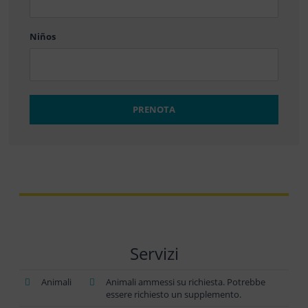
DD
Niños
PRENOTA
Servizi
Animali
Animali ammessi su richiesta. Potrebbe
essere richiesto un supplemento.