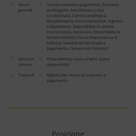
Servizi
Servizio navetta a pagamento, Soluzioni
generali
anallergiche, Area fumatori, Aria
condizionata, Camera anallergica,
Riscaldamento, Insonorizzazione, Ingresso
indipendente, Disponibilità di camere
insonorizzate, Ascensore, Disponibilità di
camere familiari, Parrucchiere/salone di
bellezza, Navetta aeroportuale a
pagamento, Camere non fumatori
Servizi in
Presa elettrica vicino al letto, Stand
camera
appendiabiti
Trasporti
Biglietti per i mezzi di trasporto a
pagamento
Posizione