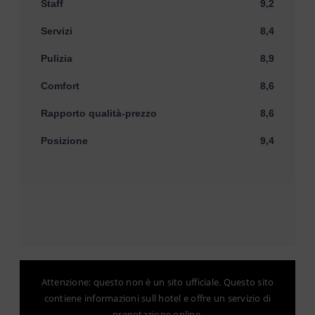
Staff
9,2
Servizi
8,4
Pulizia
8,9
Comfort
8,6
Rapporto qualità-prezzo
8,6
Posizione
9,4
Attenzione: questo non è un sito ufficiale. Questo sito
contiene informazioni sull hotel e offre un servizio di
prenotazione online.