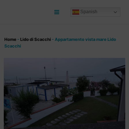
Ir
al
Spanish
contenido
Main
Menu
Home
-
Lido di Scacchi
-
Appartamento vista mare Lido
Scacchi