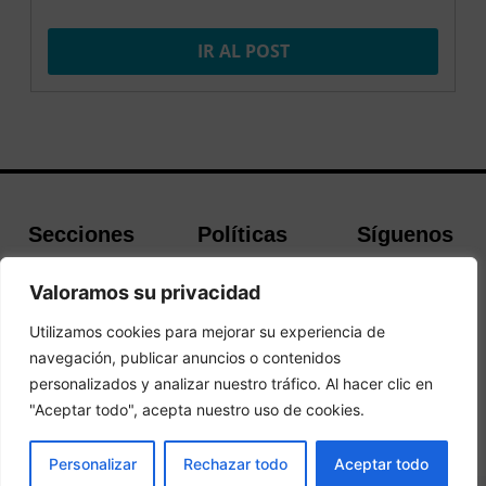
IR AL POST
Secciones
Políticas
Síguenos
Home
Política de
Facebook
Valoramos su privacidad
Buscador de
cookies
Instagram
Hoteles
Aviso Legal
Twitter
Utilizamos cookies para mejorar su experiencia de
Guías de Viajes
Política de
navegación, publicar anuncios o contenidos
Privacidad
personalizados y analizar nuestro tráfico. Al hacer clic en
"Aceptar todo", acepta nuestro uso de cookies.
© 2026Todos los derechos reservados.
PRENOTA
Personalizar
Rechazar todo
Aceptar todo