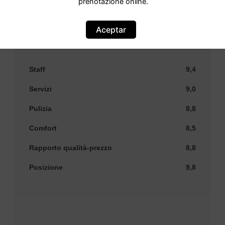
prenotazione online.
Punteggio
8,8 Favoloso · 12 recensioni
Aceptar
Basato su
12 commenti
Staff
9,4
Servizi
9,0
Pulizia
8,8
Comfort
8,5
Rapporto qualità-prezzo
8,8
Posizione
9,8