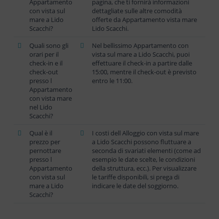
Appartamento
pagina, che ti fornirà informazioni
con vista sul
dettagliate sulle altre comodità
mare a Lido
offerte da Appartamento vista mare
Scacchi?
Lido Scacchi.
Quali sono gli
Nel bellissimo Appartamento con
orari per il
vista sul mare a Lido Scacchi, puoi
check-in e il
effettuare il check-in a partire dalle
check-out
15:00, mentre il check-out è previsto
presso l
entro le 11:00.
Appartamento
con vista mare
nel Lido
Scacchi?
Qual è il
I costi dell Alloggio con vista sul mare
prezzo per
a Lido Scacchi possono fluttuare a
pernottare
seconda di svariati elementi (come ad
presso l
esempio le date scelte, le condizioni
Appartamento
della struttura, ecc.). Per visualizzare
con vista sul
le tariffe disponibili, si prega di
mare a Lido
indicare le date del soggiorno.
Scacchi?