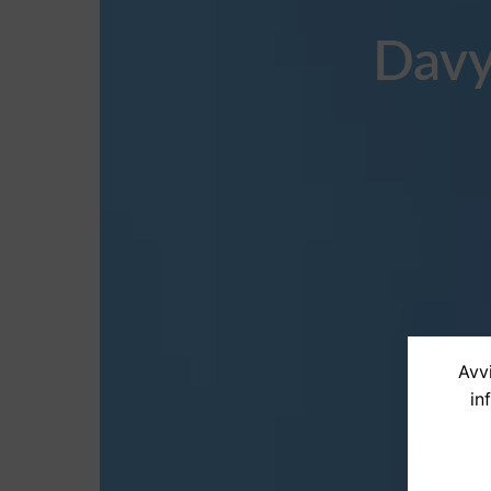
Davy
Avvi
in