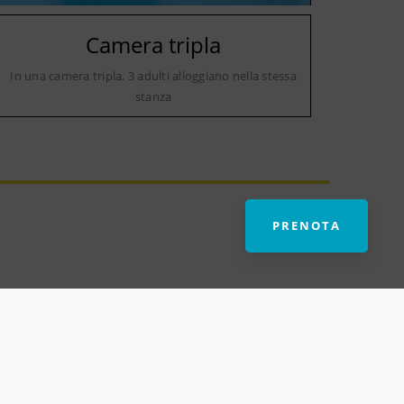
Camera tripla
In una camera tripla, 3 adulti alloggiano nella stessa
stanza
PRENOTA