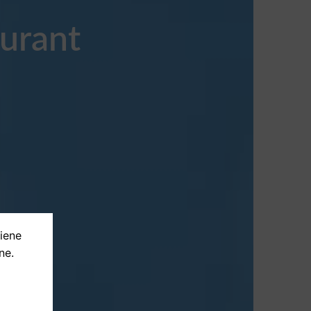
aurant
tiene
ne.