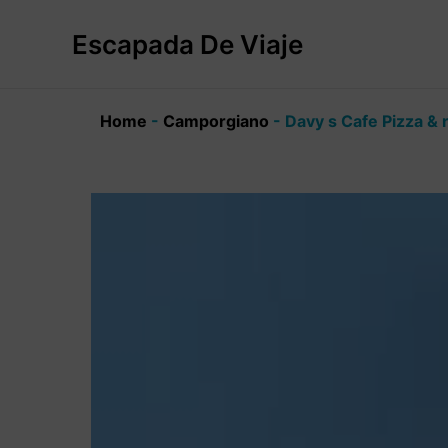
Ir
al
Escapada De Viaje
contenido
Home
-
Camporgiano
-
Davy s Cafe Pizza & 