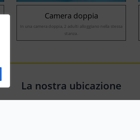
Camera doppia
a
In una camera doppia, 2 adulti alloggiano nella stessa
stanza.
La nostra ubicazione
Via Giuseppe Garibaldi, 55031 Camporgiano LU, Italy