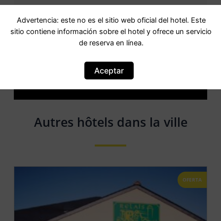
Advertencia: este no es el sitio web oficial del hotel. Este
sitio contiene información sobre el hotel y ofrece un servicio
Avertissement: Ceci n est pas un site officiel. Ce site
de reserva en línea.
contient des informations sur l hôtel et offre un service
de réservation en ligne.
Aceptar
Êtes-vous le propriétaire de ce site?
–
Réservez
maintenant
Autres hôtels dans la ville
OFERTA