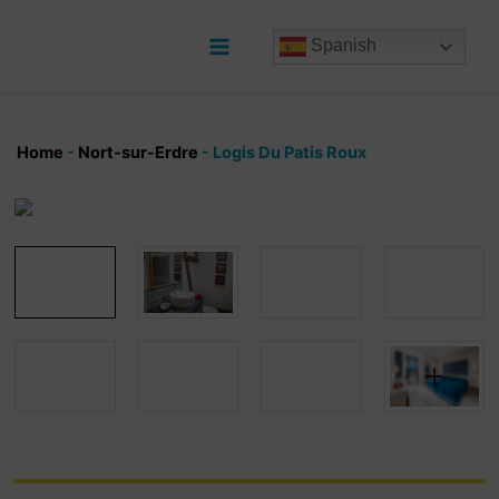
Ir
al
Spanish
contenido
Main
Menu
Home
-
Nort-sur-Erdre
-
Logis Du Patis Roux