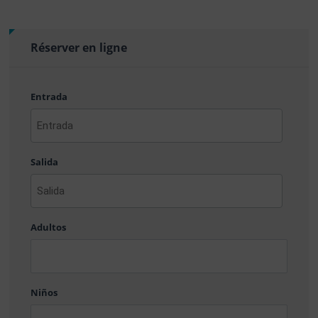
Réserver en ligne
Entrada
AAAA
barra
Salida
MM
barra
DD
AAAA
barra
Adultos
MM
barra
DD
Niños