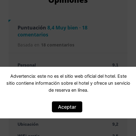
Puntuación
8,4 Muy bien · 18
comentarios
Basada en
18 comentarios
Personal
9,1
Advertencia: este no es el sitio web oficial del hotel. Este
Instalaciones y servicios
8,1
sitio contiene información sobre el hotel y ofrece un servicio
Limpieza
9,0
de reserva en línea.
Confort
8,2
Aceptar
Relación calidad-precio
8,9
Ubicación
9,2
WiFi gratis
2,5