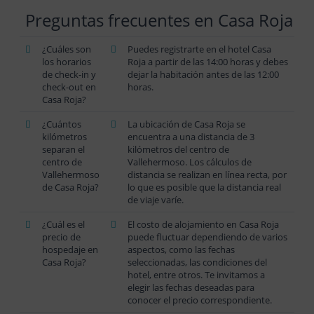
Preguntas frecuentes en Casa Roja
¿Cuáles son
Puedes registrarte en el hotel Casa
los horarios
Roja a partir de las 14:00 horas y debes
de check-in y
dejar la habitación antes de las 12:00
check-out en
horas.
Casa Roja?
¿Cuántos
La ubicación de Casa Roja se
kilómetros
encuentra a una distancia de 3
separan el
kilómetros del centro de
centro de
Vallehermoso. Los cálculos de
Vallehermoso
distancia se realizan en línea recta, por
de Casa Roja?
lo que es posible que la distancia real
de viaje varíe.
¿Cuál es el
El costo de alojamiento en Casa Roja
precio de
puede fluctuar dependiendo de varios
hospedaje en
aspectos, como las fechas
Casa Roja?
seleccionadas, las condiciones del
hotel, entre otros. Te invitamos a
elegir las fechas deseadas para
conocer el precio correspondiente.