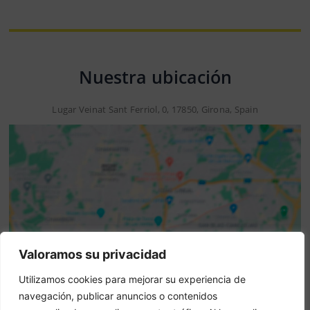
Nuestra ubicación
Lugar Veinat Sant Ferriol, 0, 17850, Girona, Spain
Valoramos su privacidad
Aviso: Esta no es una web oficial. Esta web contiene
Utilizamos cookies para mejorar su experiencia de
información del hotel y ofrece el servicio de Booking
navegación, publicar anuncios o contenidos
online.