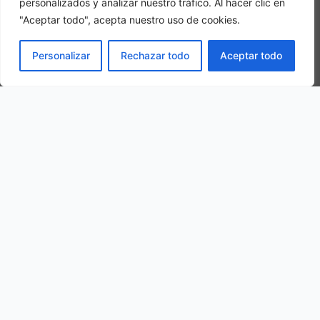
personalizados y analizar nuestro tráfico. Al hacer clic en
¿Eres el propietario de esta web?
–
Reservar ahora
"Aceptar todo", acepta nuestro uso de cookies.
Otros hoteles de la ciudad
RESERVAR
Personalizar
Rechazar todo
Aceptar todo
OFERTA