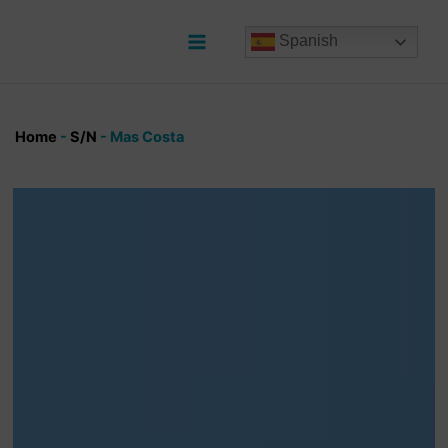
Ir
al
Spanish
contenido
Main
Menu
Home
-
S/N
-
Mas Costa