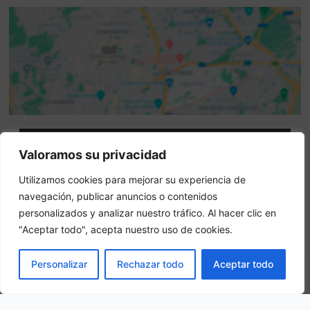
Attenzione: questo non è un sito ufficiale. Questo sito
Valoramos su privacidad
contiene informazioni sull hotel e offre un servizio di
Utilizamos cookies para mejorar su experiencia de
prenotazione online.
navegación, publicar anuncios o contenidos
Siete il proprietario di questo sito web?
–
Prenota ora
personalizados y analizar nuestro tráfico. Al hacer clic en
"Aceptar todo", acepta nuestro uso de cookies.
Altri hotel in città
PRENOTA
Personalizar
Rechazar todo
Aceptar todo