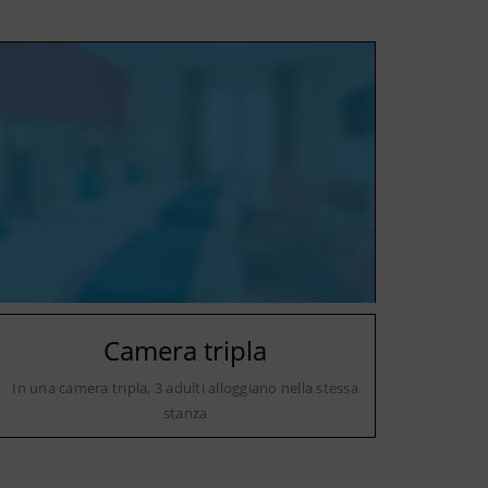
Camera tripla
In una camera tripla, 3 adulti alloggiano nella stessa
stanza