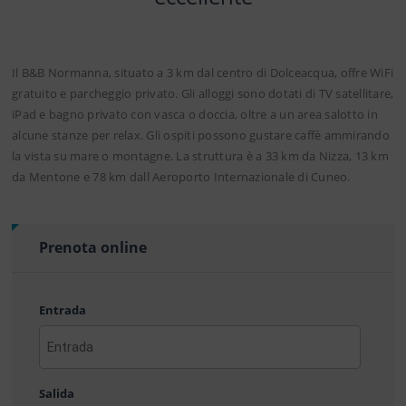
Il B&B Normanna, situato a 3 km dal centro di Dolceacqua, offre WiFi
gratuito e parcheggio privato. Gli alloggi sono dotati di TV satellitare,
iPad e bagno privato con vasca o doccia, oltre a un area salotto in
alcune stanze per relax. Gli ospiti possono gustare caffè ammirando
la vista su mare o montagne. La struttura è a 33 km da Nizza, 13 km
da Mentone e 78 km dall Aeroporto Internazionale di Cuneo.
Prenota online
Entrada
AAAA
barra
Salida
MM