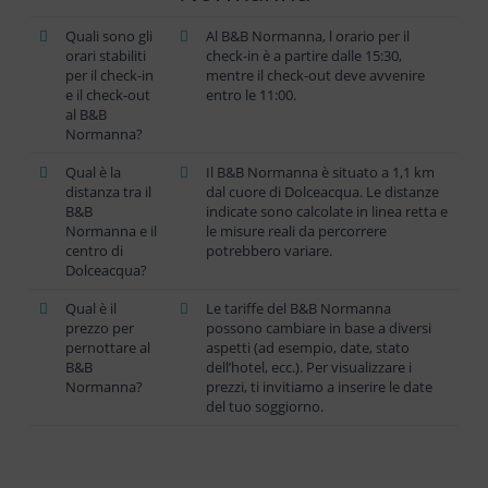
Quali sono gli
Al B&B Normanna, l orario per il
orari stabiliti
check-in è a partire dalle 15:30,
per il check-in
mentre il check-out deve avvenire
e il check-out
entro le 11:00.
al B&B
Normanna?
Qual è la
Il B&B Normanna è situato a 1,1 km
distanza tra il
dal cuore di Dolceacqua. Le distanze
B&B
indicate sono calcolate in linea retta e
Normanna e il
le misure reali da percorrere
centro di
potrebbero variare.
Dolceacqua?
Qual è il
Le tariffe del B&B Normanna
prezzo per
possono cambiare in base a diversi
pernottare al
aspetti (ad esempio, date, stato
B&B
dell’hotel, ecc.). Per visualizzare i
Normanna?
prezzi, ti invitiamo a inserire le date
del tuo soggiorno.