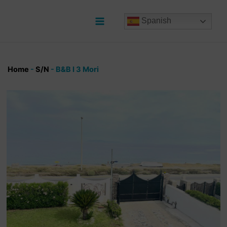
Ir
al
Spanish
contenido
Main
Menu
Home
-
S/N
-
B&B I 3 Mori