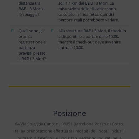
distanza tra
soli 1,1 km dal B&B I 3 Mori. Le
B&B I 3 Mori e
misurazioni delle distanze sono
la spiaggia?
calcolate in linea retta, quindi i
percorsi reali potrebbero variare.
Quali sono gli
Alla struttura B&B I 3 Mori, il check-in
orari di
è disponibile a partire dalle 15:00,
registrazione e
mentre il check-out deve avvenire
partenza
entro le 10:00.
previsti presso
il B&B I 3 Mori?
Posizione
64 Via Spiaggia Cantoni, 98051 Barcellona Pozzo di Gotto,
ItaliaA prenotazione effettuata i recapiti dell hotel, inclusi il
numero di telefono e l indirizzo, verranno indicati nella