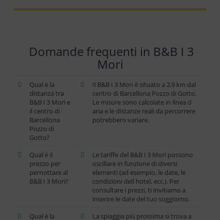
Domande frequenti in B&B I 3
Mori
Qual è la
Il B&B I 3 Mori è situato a 2,9 km dal
distanza tra
centro di Barcellona Pozzo di Gotto.
B&B I 3 Mori e
Le misure sono calcolate in linea d
il centro di
aria e le distanze reali da percorrere
Barcellona
potrebbero variare.
Pozzo di
Gotto?
Qual è il
Le tariffe del B&B I 3 Mori possono
prezzo per
oscillare in funzione di diversi
pernottare al
elementi (ad esempio, le date, le
B&B I 3 Mori?
condizioni dell hotel, ecc.). Per
consultare i prezzi, ti invitiamo a
inserire le date del tuo soggiorno.
Qual è la
La spiaggia più prossima si trova a