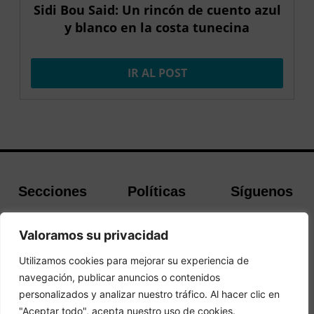
Sidi Bou Said: Un rincón de cuento azul
y blanco en la costa tunecina
IR AL POST
Secciones
Políticas
Síguenos
Home
Política de
Facebook
Valoramos su privacidad
Buscador de
cookies
Instagram
Hoteles
Aviso Legal
Twitter
Utilizamos cookies para mejorar su experiencia de
Guías de Viajes
Política de
navegación, publicar anuncios o contenidos
Privacidad
personalizados y analizar nuestro tráfico. Al hacer clic en
"Aceptar todo", acepta nuestro uso de cookies.