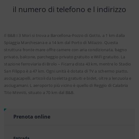
il numero di telefono e l indirizzo
Il B&B I 3 Mori si trova a Barcellona-Pozzo di Gotto, a 1 km dalla
Spiaggia Marchesana e a 14 km dal Porto di Milazzo. Questa
struttura fronte mare offre camere con aria condizionata, bagno
privato, balcone, parcheggio privato gratuito e WiFi gratuito. La
stazione ferroviaria di Brolo – Ficarra dista 43 km, mentre lo Stadio
San Filippo è a 47 km. Ogni unità è dotata di TV a schermo piatto,
asciugacapelli, articoli da toeletta gratuiti e bidet, oltre a lenzuola e
asciugamani. L aeroporto più vicino è quello di Reggio di Calabria
Tito Minniti, situato a 70 km dal B&B.
Prenota online
Entrada