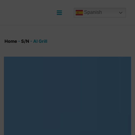
Ir
al
Spanish
contenido
Main
Menu
Home
-
S/N
-
Al Grill