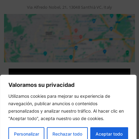
Via Alfredo Nobel, 21, 13048 Santhià VC, Italy
Attenzione: questo non è un sito ufficiale. Questo sito
Valoramos su privacidad
contiene informazioni sull hotel e offre un servizio di
prenotazione online.
Utilizamos cookies para mejorar su experiencia de
Siete il proprietario di questo sito web?
–
Prenota ora
navegación, publicar anuncios o contenidos
personalizados y analizar nuestro tráfico. Al hacer clic en
"Aceptar todo", acepta nuestro uso de cookies.
Altri hotel in città
PRENOTA
Personalizar
Rechazar todo
Aceptar todo