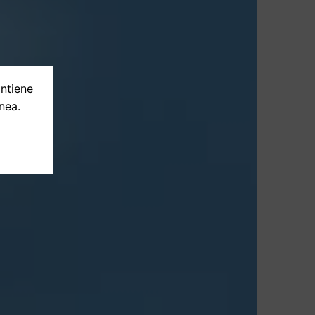
ontiene
nea.