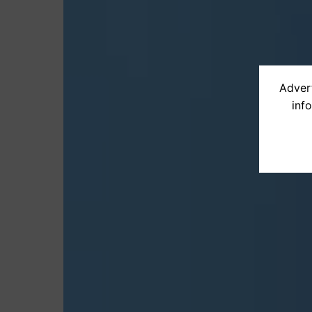
Advert
inf