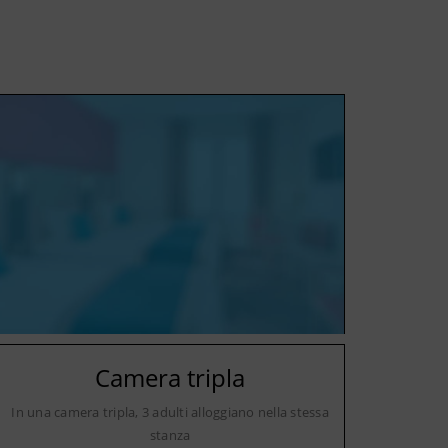
Camera tripla
In una camera tripla, 3 adulti alloggiano nella stessa
stanza