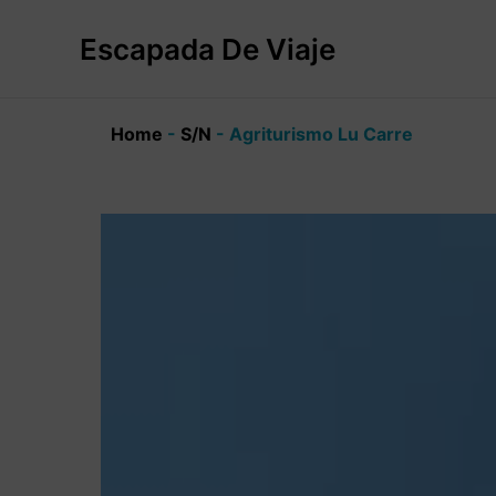
Ir
al
Escapada De Viaje
contenido
Home
-
S/N
-
Agriturismo Lu Carre