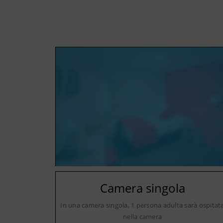
Camera singola
In una camera singola, 1 persona adulta sarà ospitat
nella camera