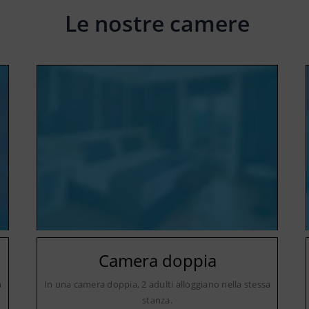
Le nostre camere
Camera doppia
a
In una camera doppia, 2 adulti alloggiano nella stessa
stanza.