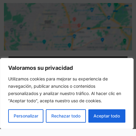
Attenzione: questo non è un sito ufficiale. Questo sito
Valoramos su privacidad
contiene informazioni sull hotel e offre un servizio di
Utilizamos cookies para mejorar su experiencia de
prenotazione online.
navegación, publicar anuncios o contenidos
Siete il proprietario di questo sito web?
–
Prenota ora
personalizados y analizar nuestro tráfico. Al hacer clic en
"Aceptar todo", acepta nuestro uso de cookies.
Altri hotel in città
PRENOTA
Personalizar
Rechazar todo
Aceptar todo