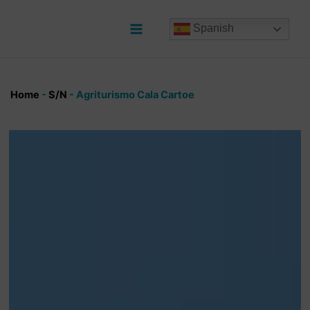
Ir
al
Spanish
contenido
Main
Menu
Home
-
S/N
-
Agriturismo Cala Cartoe